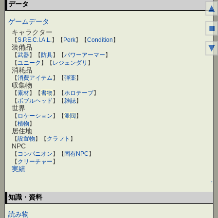
データ
▲
ゲームデータ
■
キャラクター
【
S.P.E.C.I.A.L.
】【
Perk
】【
Condition
】
▼
装備品
【
武器
】【
防具
】【
パワーアーマー
】
【
ユニーク
】【
レジェンダリ
】
消耗品
【
消費アイテム
】【
弾薬
】
収集物
【
素材
】【
書物
】【
ホロテープ
】
【
ボブルヘッド
】【
雑誌
】
世界
【
ロケーション
】【
派閥
】
【
植物
】
居住地
【
設置物
】【
クラフト
】
NPC
【
コンパニオン
】【
固有NPC
】
【
クリーチャー
】
実績
↑
知識・資料
読み物