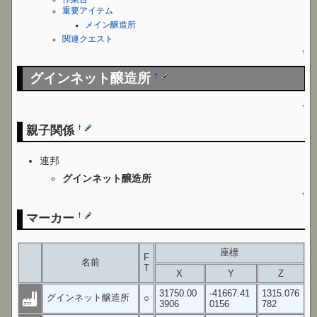
重要アイテム
メイン醸造所
関連クエスト
↑
グインネット醸造所
†
↑
親子関係
†
連邦
グインネット醸造所
↑
マーカー
†
座標
F
名前
T
X
Y
Z
31750.00
-41667.41
1315.076
グインネット醸造所
○
3906
0156
782