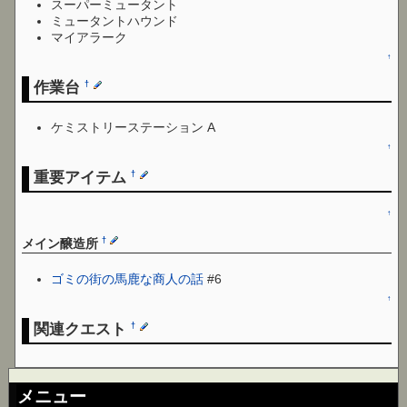
スーパーミュータント
ミュータントハウンド
マイアラーク
↑
作業台
†
ケミストリーステーション A
↑
重要アイテム
†
↑
†
メイン醸造所
ゴミの街の馬鹿な商人の話
#6
↑
関連クエスト
†
メニュー