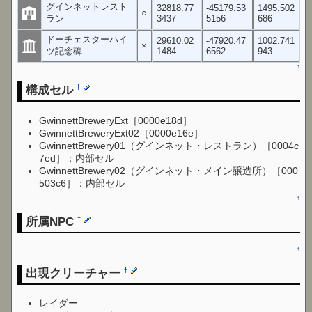
グインネットレスト
32818.77
-45179.53
1495.502
○
ラン
3437
5156
686
ドーチェスターハイ
29610.02
-47920.47
1002.741
×
ツ記念碑
1484
6562
943
↑
構成セル
†
GwinnettBreweryExt［0000e18d］
GwinnettBreweryExt02［0000e16e］
GwinnettBrewery01（グインネット・レストラン）［0004c
7ed］：内部セル
GwinnettBrewery02（グインネット・メイン醸造所）［000
503c6］：内部セル
↑
所属NPC
†
↑
出現クリーチャー
†
レイダー