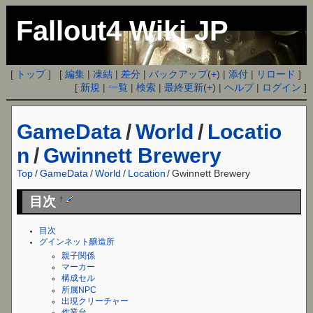
Fallout4 Wiki JP
[
トップ
] [
編集
|
凍結
|
差分
|
バックアップ
(
+
) |
添付
|
リロード
]
[
新規
|
一覧
|
検索
|
最終更新
(
+
) |
ヘルプ
|
ログイン
]
GameData
/
World
/
Locatio
n
/
Gwinnett Brewery
Top
/
GameData
/
World
/
Location
/
Gwinnett Brewery
目次
†
目次
グインネット醸造所
親子関係
マーカー
構成セル
所属NPC
出現クリーチャー
作業台