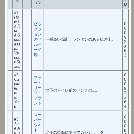
ル
ョン
D
#1
Ho
w t
0
ビッ
o R
0
グジ
un
0
ョン
a S
9
のサ
一番高い場所。ランタンのある机の上。
ucc
2
ess
ルベ
a
ful
ージ
6
Ve
場
3
ndo
r St
and
#2
0
フォ
Ca
0
ー・
pita
0
リー
lis
9
地下のトイレ前のベンチの上。
m
フ・
2
&
a
プラ
Yo
6
ント
u
4
スー
0
#3
パー
0
Th
ウル
0
e A
ト
9
北側の壁際にあるマガジンラック
rt o