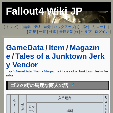
Fallout4 Wiki JP
[
トップ
] [
編集
|
凍結
|
差分
|
バックアップ
(
+
) |
添付
|
リロード
]
[
新規
|
一覧
|
検索
|
最終更新
(
+
) |
ヘルプ
|
ログイン
]
GameData
/
Item
/
Magazin
e
/
Tales of a Junktown Jerk
y Vendor
Top
/
GameData
/
Item
/
Magazine
/
Tales of a Junktown Jerky Ve
ndor
ゴミの街の馬鹿な商人の話
†
B
入手場所
タ
a
イ
効
s
ロケ
ト
果
e
ーシ
場所
I