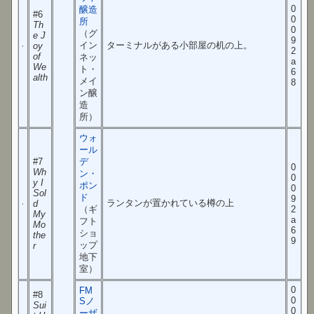
0
醸造
#6
0
所
Th
0
（グ
e J
9
イン
ターミナルがある小部屋の机の上。
oy
2
of
ネッ
a
We
ト・
6
alth
メイ
8
ン醸
造
所）
ウォ
ール
#7
デ
0
Wh
ン・
0
y I
ポン
0
Sol
ド
9
ランタンが置かれている樽の上
d
（ギ
2
My
a
フト
Mo
6
ショ
the
9
ップ
r
地下
室）
0
FM
#8
0
Sノ
Sui
0
ーザ