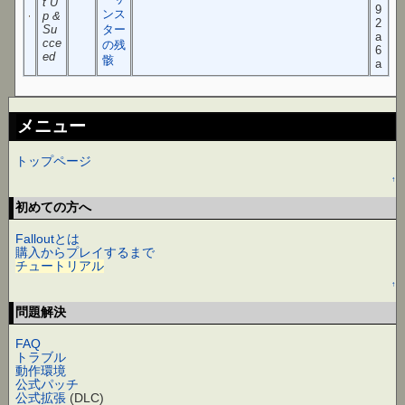
t U
9
ンス
p &
2
Su
ター
a
cce
の残
6
ed
骸
a
メニュー
トップページ
↑
初めての方へ
Falloutとは
購入からプレイするまで
チュートリアル
↑
問題解決
FAQ
トラブル
動作環境
公式パッチ
公式拡張
(DLC)