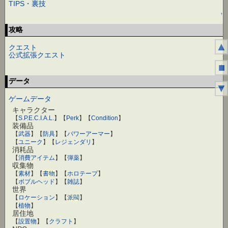
TIPS・裏技
↑
攻略
▲
クエスト
公式拡張クエスト
■
↑
データ
▼
ゲームデータ
キャラクター
【
S.P.E.C.I.A.L.
】【
Perk
】【
Condition
】
装備品
【
武器
】【
防具
】【
パワーアーマー
】
【
ユニーク
】【
レジェンダリ
】
消耗品
【
消費アイテム
】【
弾薬
】
収集物
【
素材
】【
書物
】【
ホロテープ
】
【
ボブルヘッド
】【
雑誌
】
世界
【
ロケーション
】【
派閥
】
【
植物
】
居住地
【
設置物
】【
クラフト
】