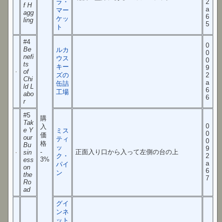
ラ・
2
f H
a
マー
agg
6
ケッ
ling
5
ト
#4
0
Be
ルカ
0
nefi
ウス
0
ts
キー
9
of
ズの
2
Chi
a
缶詰
ld L
6
工場
abo
6
r
#5
購
Tak
0
入
e Y
ミス
0
価
our
ティ
0
格
Bu
ッ
9
-
正面入り口から入って左側の台の上
sin
ク・
2
3%
ess
a
パイ
on
6
ン
the
7
Ro
ad
グイ
ンネ
ット