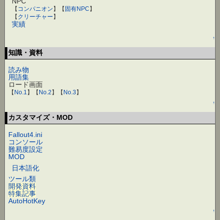
NPC
【
コンパニオン
】【
固有NPC
】
【
クリーチャー
】
実績
↑
知識・資料
読み物
用語集
ロード画面
【
No.1
】【
No.2
】【
No.3
】
↑
カスタマイズ・MOD
Fallout4.ini
コンソール
難易度設定
MOD
日本語化
ツール類
開発資料
特集記事
AutoHotKey
↑