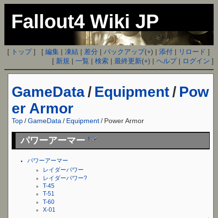
Fallout4 Wiki JP
[
トップ
] [
編集
|
凍結
|
差分
|
バックアップ
(
+
) |
添付
|
リロード
]
[
新規
|
一覧
|
検索
|
最終更新
(
+
) |
ヘルプ
|
ログイン
]
GameData
/
Equipment
/
Pow
er Armor
Top
/
GameData
/
Equipment
/
Power Armor
パワーアーマー
†
パワーアーマー
レイダーパワー
レイダーパワー?
T-45
T-51
T-60
X-01