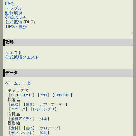
FAQ
トラブル
動作環境
公式パッチ
公式拡張
(DLC)
TIPS・裏技
↑
攻略
クエスト
公式拡張クエスト
↑
データ
ゲームデータ
キャラクター
【
S.P.E.C.I.A.L.
】【
Perk
】【
Condition
】
装備品
【
武器
】【
防具
】【
パワーアーマー
】
【
ユニーク
】【
レジェンダリ
】
消耗品
【
消費アイテム
】【
弾薬
】
収集物
【
素材
】【
書物
】【
ホロテープ
】
【
ボブルヘッド
】【
雑誌
】