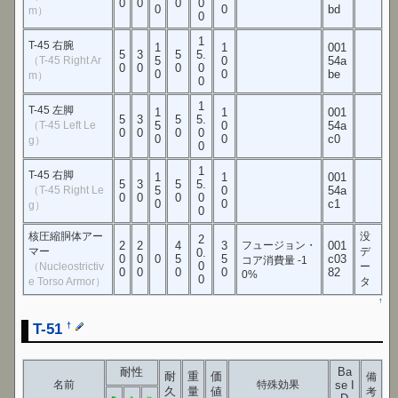
0
0
0
0
0
0
bd
m）
0
1
T-45 右腕
1
1
001
5
3
5
5.
（T-45 Right Ar
5
0
54a
0
0
0
0
0
0
be
m）
0
1
T-45 左脚
1
1
001
5
3
5
5.
（T-45 Left Le
5
0
54a
0
0
0
0
0
0
c0
g）
0
1
T-45 右脚
1
1
001
5
3
5
5.
（T-45 Right Le
5
0
54a
0
0
0
0
0
0
c1
g）
0
核圧縮胴体アー
没
2
2
2
4
3
フュージョン・
001
マー
デ
0.
0
0
0
5
5
c03
コア消費量 -1
0
（Nucleostrictiv
ー
0
0
0
0
82
0%
0
e Torso Armor）
タ
↑
T-51
†
耐性
Ba
耐
重
価
備
名前
特殊効果
se I
久
量
値
考