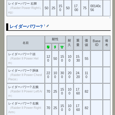
レイダーパワー 右脚
15
17.
00140c
（Raider Power Right L
50
25
50
75
0
00
56
eg）
↑
レイダーパワー?
†
耐性
耐
重
価
備
Base
名前
久
量
値
ID
考
レイダーパワー? 頭
12
15
10
15.
（Raider II Power Hel
50
55
0
0
0
30
m）
レイダーパワー? 胴体
22
10
30
20
24.
11
（Raider II Power Chest
0
0
0
0
20
0
Piece）
レイダーパワー? 左腕
15
10
17.
（Raider II Power Left Ar
70
25
82
0
0
60
m）
レイダーパワー? 右腕
15
10
17.
（Raider II Power Right
70
25
82
0
0
60
Arm）