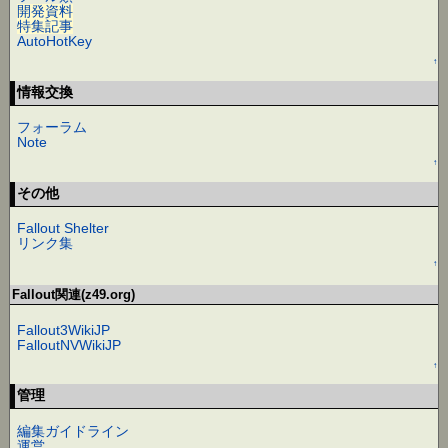
開発資料
特集記事
AutoHotKey
↑
情報交換
フォーラム
Note
↑
その他
Fallout Shelter
リンク集
↑
Fallout関連(z49.org)
Fallout3WikiJP
FalloutNVWikiJP
↑
管理
編集ガイドライン
運営