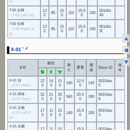
m）
T-60 左脚
13
15
15.0
00140c
85
110
160
0
0
0
49
（T-60 Left Leg）
T-60 右脚
13
15
15.0
00140c
（T-60 Right Le
85
110
160
0
0
0
3f
g）
▲
↑
X-01
■
†
▼
耐性
耐
価
備
重量
名前
Base ID
久
値
考
X-01 頭
22
14
15
12.0
00154ac
140
140
0
0
0
0
5
（X-01 Helm）
X-01 胴体
32
21
30
20.0
00154ac
560
280
0
0
0
0
8
（X-01 Torso）
X-01 左腕
17
11
15
15.0
00154ac
（X-01 Left Ar
140
200
0
0
0
0
3
m）
X-01 右腕
17
11
15
15.0
00154ac