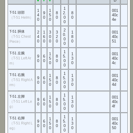
D
1
1
1
001
T-51 頭部
9
8
2.
8
4
5
40c
0
0
0
0
（T-51 Helm）
0
0
4e
0
2
T-51 胴体
2
1
3
3
1
001
0.
（T-51 Chest
4
6
0
2
8
40c
0
0
0
0
0
0
51
Piece）
0
1
T-51 左腕
1
1
001
9
6
8
5.
（T-51 Left Ar
5
3
40c
0
0
0
0
0
0
4c
m）
0
1
T-51 右腕
1
1
001
9
6
8
5.
（T-51 Right A
5
3
40c
0
0
0
0
0
0
4d
rm）
0
1
T-51 左脚
1
1
001
9
6
8
5.
（T-51 Left Le
5
3
40c
0
0
0
0
0
0
4f
g）
0
1
T-51 右脚
1
1
001
9
6
8
5.
（T-51 Right L
5
3
40c
0
0
0
0
0
0
50
eg）
0