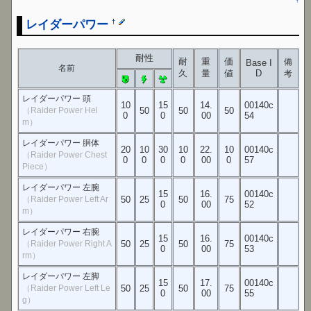
↑
レイダーパワー
†
耐性
耐
重
価
備
Base I
名前
久
量
値
D
考
レイダーパワー 頭
10
15
14.
00140c
（Raider Power Hel
50
50
50
0
0
00
54
m）
レイダーパワー 胴体
20
10
30
10
22.
10
00140c
（Raider Power Chest
0
0
0
0
00
0
57
Piece）
レイダーパワー 左腕
15
16.
00140c
（Raider Power Left Ar
50
25
50
75
0
00
52
m）
レイダーパワー 右腕
15
16.
00140c
（Raider Power Right A
50
25
50
75
0
00
53
rm）
レイダーパワー 左脚
15
17.
00140c
（Raider Power Left Le
50
25
50
75
0
00
55
g）