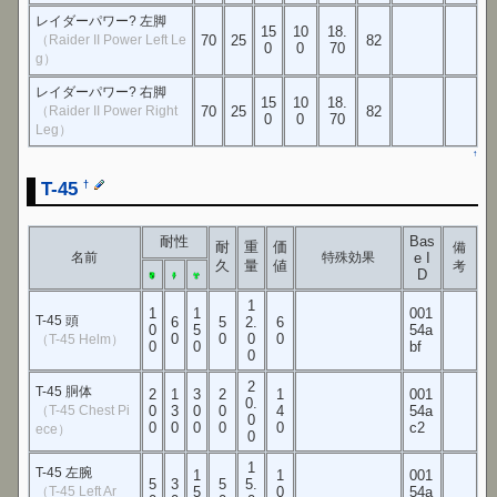
レイダーパワー? 左脚
15
10
18.
（Raider II Power Left Le
70
25
82
0
0
70
g）
レイダーパワー? 右脚
15
10
18.
（Raider II Power Right
70
25
82
0
0
70
Leg）
↑
T-45
†
耐性
Bas
耐
重
価
備
名前
特殊効果
e I
久
量
値
考
D
1
1
1
001
T-45 頭
6
5
2.
6
0
5
54a
0
0
0
0
（T-45 Helm）
0
0
bf
0
2
T-45 胴体
2
1
3
2
1
001
0.
（T-45 Chest Pi
0
3
0
0
4
54a
0
0
0
0
0
0
c2
ece）
0
1
T-45 左腕
1
1
001
5
3
5
5.
（T-45 Left Ar
5
0
54a