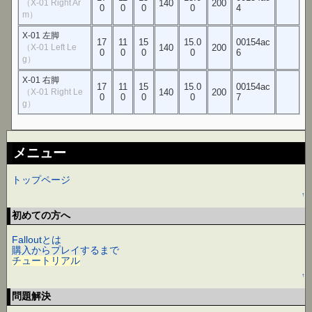
（X-01 Right Ar
140
200
0
0
0
0
4
m）
X-01 左脚
17
11
15
15.0
00154ac
（X-01 Left Le
140
200
0
0
0
0
6
g）
X-01 右脚
17
11
15
15.0
00154ac
（X-01 Right Le
140
200
0
0
0
0
7
g）
メニュー
トップページ
↑
初めての方へ
Falloutとは
購入からプレイするまで
チュートリアル
↑
問題解決