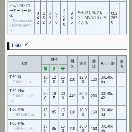
ピエゾ核パワ
ーアーマー 胴
2
放射能を浴びる
3
2
3
6
9
002
5.
体
4
6
0
2
4
と、APの回復が早
267
0
（Piezonuclei
2
2
0
0
5
0
くなる
0
c power armo
r）
↑
T-60
†
耐性
耐
価
備
重量
名前
Base ID
久
値
考
T-60 頭
18
12
15
12.0
00140c
110
120
0
0
0
0
4a
（T-60 Helm）
T-60 胴体
28
18
30
20.0
00140c
（T-60 Chest Piec
440
200
0
5
0
0
42
e）
T-60 左腕
13
15
15.0
00140c
85
110
160
0
0
0
3d
（T-60 Left Arm）
T-60 右腕
13
15
15.0
00140c
（T-60 Right Ar
85
110
160
0
0
0
45