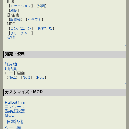
世界
【
ロケーション
】【
派閥
】
【
植物
】
居住地
【
設置物
】【
クラフト
】
NPC
【
コンパニオン
】【
固有NPC
】
【
クリーチャー
】
実績
↑
知識・資料
読み物
用語集
ロード画面
【
No.1
】【
No.2
】【
No.3
】
↑
カスタマイズ・MOD
Fallout4.ini
コンソール
難易度設定
MOD
日本語化
ツール類