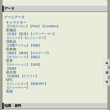
↑
データ
ゲームデータ
キャラクター
【
S.P.E.C.I.A.L.
】【
Perk
】【
Condition
】
装備品
【
武器
】【
防具
】【
パワーアーマー
】
【
ユニーク
】【
レジェンダリ
】
消耗品
【
消費アイテム
】【
弾薬
】
収集物
【
素材
】【
書物
】【
ホロテープ
】
【
ボブルヘッド
】【
雑誌
】
世界
▲
【
ロケーション
】【
派閥
】
【
植物
】
■
居住地
【
設置物
】【
クラフト
】
NPC
▼
【
コンパニオン
】【
固有NPC
】
【
クリーチャー
】
実績
↑
知識・資料