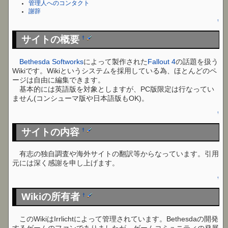
管理人へのコンタクト
謝辞
↑
サイトの概要
†
Bethesda Softworks
によって製作された
Fallout 4
の話題を扱う
Wikiです。Wikiというシステムを採用している為、ほとんどのペ
ージは自由に編集できます。
基本的には英語版を対象としますが、PC版限定は行なってい
ません(コンシューマ版や日本語版もOK)。
↑
サイトの内容
†
有志の独自調査や海外サイトの翻訳等からなっています。引用
元には深く感謝を申し上げます。
↑
Wikiの所有者
†
このWikiはIrrlichtによって管理されています。Bethesdaの開発
するゲームのファンでありましたが、ゲームコミュニティの発展