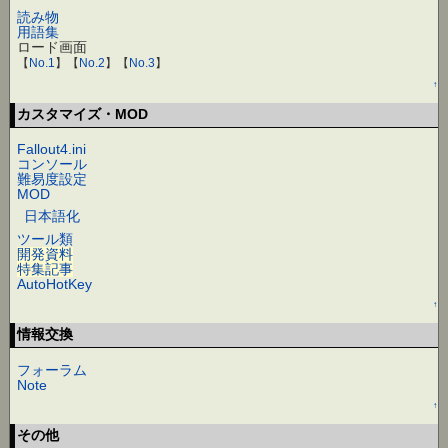
読み物
用語集
ロード画面
【
No.1
】【
No.2
】【
No.3
】
↑
カスタマイズ・MOD
Fallout4.ini
コンソール
難易度設定
MOD
日本語化
ツール類
開発資料
特集記事
AutoHotKey
↑
情報交換
フォーラム
Note
↑
その他