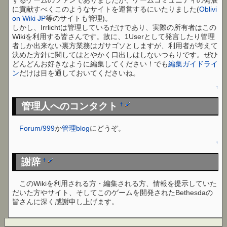
に貢献すべくこのようなサイトを運営するにいたりました(
Oblivi
on Wiki JP
等のサイトも管理)。
しかし、Irrlichtは管理しているだけであり、実際の所有者はこの
Wikiを利用する皆さんです。故に、1Userとして発言したり管理
者しか出来ない裏方業務はガサゴソとしますが、利用者が考えて
決めた方針に関してはとやかく口出しはしないつもりです。ぜひ
どんどんお好きなように編集してください！でも
編集ガイドライ
ン
だけは目を通しておいてくださいね。
↑
管理人へのコンタクト
†
Forum/999
か
管理blog
にどうぞ。
↑
謝辞
†
このWikiを利用される方・編集される方、情報を提示していた
だいた方やサイト、そしてこのゲームを開発されたBethesdaの
皆さんに深く感謝申し上げます。