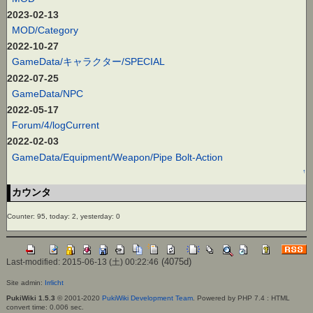
2023-02-13
MOD/Category
2022-10-27
GameData/キャラクター/SPECIAL
2022-07-25
GameData/NPC
2022-05-17
Forum/4/logCurrent
2022-02-03
GameData/Equipment/Weapon/Pipe Bolt-Action
↑
カウンタ
Counter: 95, today: 2, yesterday: 0
(4075d)
Last-modified: 2015-06-13 (土) 00:22:46
Site admin:
Irrlicht
PukiWiki 1.5.3
© 2001-2020
PukiWiki Development Team
. Powered by PHP 7.4 : HTML
convert time: 0.006 sec.