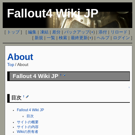
Fallout4 Wiki JP
[
トップ
] [
編集
|
凍結
|
差分
|
バックアップ
(
+
) |
添付
|
リロード
]
[
新規
|
一覧
|
検索
|
最終更新
(
+
) |
ヘルプ
|
ログイン
]
About
Top
/
About
Fallout 4 Wiki JP
†
↑
目次
†
Fallout 4 Wiki JP
目次
サイトの概要
サイトの内容
Wikiの所有者