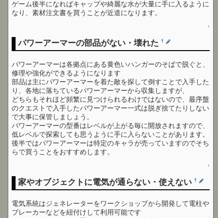
ゲーム後半になればキャップや綺麗な水が大量に手に入るように
なり、素材注文書を買うことが近道になります。
↑
パワーアーマーの部品がない・壊れた
†
パワーアーマーは各拠点にある黄色いハンガーのそばで脱ぐと、
修理や強化ができるようになります
部品は主にパワーアーマーを着た敵を探して倒すことで入手した
り、各地に落ちているパワーアーマーから収集しますが、
どちらもそれほど頻繁に見つけられるわけではないので、最序盤
のクエストで入手したパワーアーマー一式は脱ぎ捨てたりしない
で大事に保管しましょう。
パワーアーマーの型番はレベルが上がる毎に開放されますので、
低レベルで探索しても思うように手に入らないことがあります。
後半ではパワーアーマーは特定のキャラが売っていますのでそち
らで買うことをおすすめします。
↑
家やオブジェクトに電気が通らない・使えない
†
電気系統はジェネレーターをワークショップから開発して電柱や
ブレーカーなどを紐付けして利用可能です