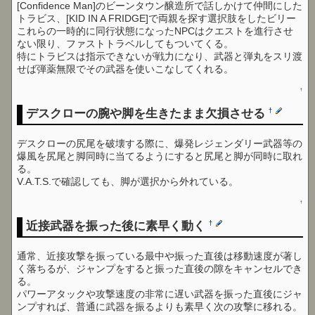
[Confidence Man]のビーンタウン醸造所で話しかけて仲間にした
トラビス、[KID IN A FRIDGE]で両親を探す選択肢をしたビリー
これらの一時的に同行状態になったNPCはクエストを進行させ
ない限り、ファストトラベルしてもついてくる。
特にトラビスは指示できないが戦力になり、武器と弾丸をスリ渡
せば弾薬無限でその武器を使いこなしてくれる。
↑
デスクローの腕や脚を生きたまま欠損させる
†
デスクローの尻尾を破壊する際に、爆発レジェンダリー武器等の
爆風を尻尾と脚同時に当てるようにすると尻尾と脚が同時に取れ
る。
V.A.T.S.で確認しても、脚が選択から外れている。
↑
近接武器を振った後に素早く動く
†
通常、近接攻撃を振っている最中や振った直後は移動速度が著し
く落ちるが、ジャンプをすると振った直後の隙をキャンセルでき
る。
パワーアタックや攻撃速度の非常に遅い武器を振った直後にジャ
ンプすれば、普通に武器を振るよりも素早く次の攻撃に移れる。