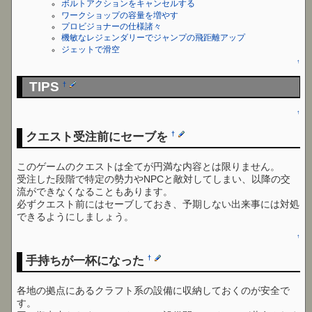
ボルトアクションをキャンセルする
ワークショップの容量を増やす
プロビジョナーの仕様諸々
機敏なレジェンダリーでジャンプの飛距離アップ
ジェットで滑空
↑
TIPS
†
↑
クエスト受注前にセーブを
†
このゲームのクエストは全てが円満な内容とは限りません。
受注した段階で特定の勢力やNPCと敵対してしまい、以降の交
流ができなくなることもあります。
必ずクエスト前にはセーブしておき、予期しない出来事には対処
できるようにしましょう。
↑
手持ちが一杯になった
†
各地の拠点にあるクラフト系の設備に収納しておくのが安全で
す。