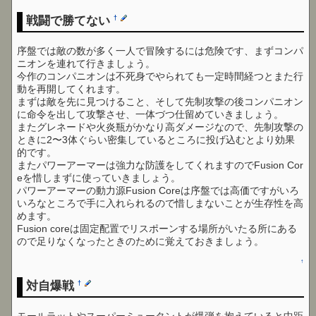
戦闘で勝てない
†
序盤では敵の数が多く一人で冒険するには危険です、まずコンパ
ニオンを連れて行きましょう。
今作のコンパニオンは不死身でやられても一定時間経つとまた行
動を再開してくれます。
まずは敵を先に見つけること、そして先制攻撃の後コンパニオン
に命令を出して攻撃させ、一体づつ仕留めていきましょう。
またグレネードや火炎瓶がかなり高ダメージなので、先制攻撃の
ときに2〜3体ぐらい密集しているところに投げ込むとより効果
的です。
またパワーアーマーは強力な防護をしてくれますのでFusion Cor
eを惜しまずに使っていきましょう。
パワーアーマーの動力源Fusion Coreは序盤では高価ですがいろ
いろなところで手に入れられるので惜しまないことが生存性を高
めます。
Fusion coreは固定配置でリスポーンする場所がいたる所にある
ので足りなくなったときのために覚えておきましょう。
↑
対自爆戦
†
モールラットやスーパーミュータントが爆弾を抱えていると中距