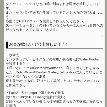
ダイヤモンドシティなどの町に到着すれば医者が常駐していま
す。
またキャラバンで医者が放浪していることもあるので頼みましょ
う。
序盤ではRADアウェイを使用して除去してください。
スーパーミュータントの飼っている犬から手に入れられる肉を調
理し食べることでも除去できます。
↑
お金が欲しい！沢山欲しい！
†
・水商売
サンクチュアリ・ヒルズなどの水場がある拠点にWater Purifier
を設置すると
１日ごとにPurified WaterがWorkshopに溜まるのでそれを売る
ただ、Dirty WaterやPurified WaterがWorkshopに入っているとま
ったく増えないバグがある
寝る前/出かける前に取り出して設置したコンテナに入れておく
と回避できる
・Luck2：Scroungerで弾を集めて売る
使い辛い.38や50. caliberが無駄に溜まる
普段何も入っていない棚にも弾が追加されるので探索が好きなら
効果的