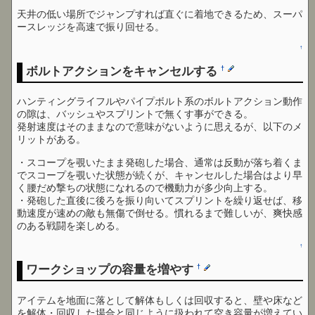
天井の低い場所でジャンプすれば直ぐに着地できるため、スーパ
ースレッジを高速で振り回せる。
↑
ボルトアクションをキャンセルする
†
ハンティングライフルやパイプボルト系のボルトアクション動作
の隙は、バッシュやスプリントで無くす事ができる。
発射速度はそのままなので意味がないように思えるが、以下のメ
リットがある。
・スコープを覗いたまま発砲した場合、通常は反動が落ち着くま
でスコープを覗いた状態が続くが、キャンセルした場合はより早
く腰だめ撃ちの状態になれるので機動力が多少向上する。
・発砲した直後に後ろを振り向いてスプリントを繰り返せば、移
動速度が速めの敵も無傷で倒せる。慣れるまで難しいが、爽快感
のある戦闘を楽しめる。
↑
ワークショップの容量を増やす
†
アイテムを地面に落として解体もしくは回収すると、壁や床など
を解体・回収した場合と同じように扱われて空き容量が増えてい