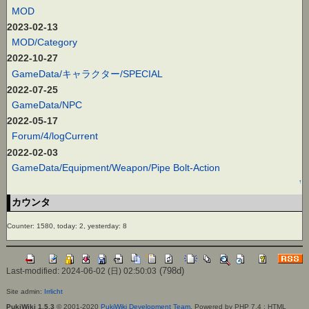
MOD
2023-02-13
MOD/Category
2022-10-27
GameData/キャラクター/SPECIAL
2022-07-25
GameData/NPC
2022-05-17
Forum/4/logCurrent
2022-02-03
GameData/Equipment/Weapon/Pipe Bolt-Action
↑
カウンタ
Counter: 1580, today: 2, yesterday: 8
(798d)
Last-modified: 2024-06-02 (日) 02:50:03
Site admin:
Irrlicht
PukiWiki 1.5.3
© 2001-2020
PukiWiki Development Team
. Powered by PHP 7.4 : HTML