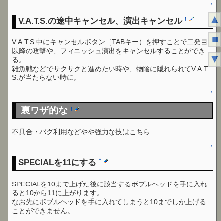
↑
▲
V.A.T.S.の途中キャンセル、演出キャンセル
†
■
V.A.T.S.中にキャンセルボタン（TABキー）を押すことで二発目
以降の攻撃や、フィニッシュ演出をキャンセルすることができ
▼
る。
雑魚戦などでサクサクと進めたい時や、物陰に隠れられてV.A.T.
S.が当たらない時に。
↑
裏ワザ的な
†
不具合・バグ利用などやや強力な技はこちら
↑
SPECIALを11にする
†
SPECIALを10まで上げた後に該当するボブルヘッドを手に入れ
ると10から11に上がります。
なお先にボブルヘッドを手に入れてしまうと10までしか上げる
ことができません。