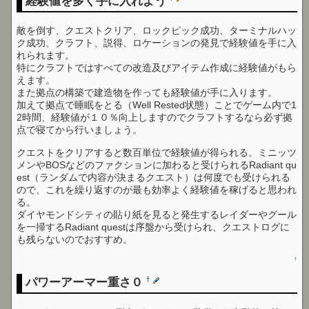
経験値を多く手に入れよう
敵を倒す、クエストクリア、ロックピック成功、ターミナルハッ
ク成功、クラフト、説得、ロケーションの発見で経験値を手に入
れられます。
特にクラフトではすべての改造及びアイテム作成に経験値がもら
えます。
また拠点の構築で建造物を作っても経験値が手に入ります。
加えて拠点で睡眠をとる（Well Rested状態）ことでゲーム内で1
2時間、経験値が１０％向上しますのでクラフトするなら必ず拠
点で寝てから行いましょう。
クエストをクリアすると数百単位で経験値が得られる。ミニッツ
メンやBOSなどのファクションに加わると受けられるRadiant qu
est（ランダムで内容が決まるクエスト）は何度でも受けられる
ので、これを繰り返すのが最も効率よく経験値を稼げると思われ
る。
ダイヤモンドシティの貼り紙を見ると発生するレイダーやグール
を一掃するRadiant questは序盤から受けられ、クエストログに
も残らないのでおすすめ。
↑
パワーアーマー重さ０
†