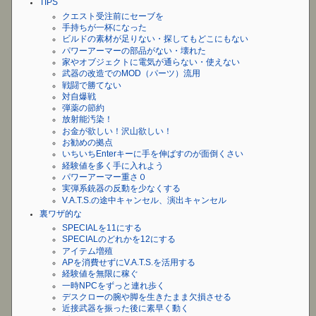
TIPS
クエスト受注前にセーブを
手持ちが一杯になった
ビルドの素材が足りない・探してもどこにもない
パワーアーマーの部品がない・壊れた
家やオブジェクトに電気が通らない・使えない
武器の改造でのMOD（パーツ）流用
戦闘で勝てない
対自爆戦
弾薬の節約
放射能汚染！
お金が欲しい！沢山欲しい！
お勧めの拠点
いちいちEnterキーに手を伸ばすのが面倒くさい
経験値を多く手に入れよう
パワーアーマー重さ０
実弾系銃器の反動を少なくする
V.A.T.S.の途中キャンセル、演出キャンセル
裏ワザ的な
SPECIALを11にする
SPECIALのどれかを12にする
アイテム増殖
APを消費せずにV.A.T.S.を活用する
経験値を無限に稼ぐ
一時NPCをずっと連れ歩く
デスクローの腕や脚を生きたまま欠損させる
近接武器を振った後に素早く動く