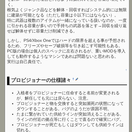
く。
根気よくジャンク品などを解体・回収すればシステム的には無限
に建築が可能となる（ただし容量は０以下にはならない）。
特に武器は複数のアイテムが一緒になっている扱いなのか、一度
に引かれる容量が多いので手持ちの武器を落とす→回収を繰り返
せば解体せずに容量だけ削減できる。
しかし、PS4/Xbox Oneではハードの限界を超える事が予想され
るため、フリーズやセーブ破損等を引き起こす可能性もある。
PC版の場合は個人のスペックに左右されるが、重いMODを導入
しても動作するようなマシンであれば問題ないと思われる。
実行は自己責任で。
↑
プロビジョナーの仕様諸々
†
入植者をプロビジョナーに任命すると名前が変更される
が、解任しても元には戻らない。注意。
プロビジョナーと物を交換すると突如瀕死の状態になって
ダウンすることがある。バグのようだが原因不明。
たまに繋がれていた供給ラインが突如消えることがある。
ラインの付近の拠点等に行くことで直るので確実にバグ。
プロビジョナーが死亡もしくはダウンしても供給ラインは
切れる。