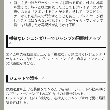
新しく見つけたワークショップを調べる直前に付近に地雷
を置くと、調べた後に回収したとしてもプレイヤーの攻撃
扱いのままリスポンすることがある。そして、プロビジョ
ナーがそれを踏んで死亡することもある（プレイヤーが殺
したことにはならない模様？）。ジャマイカ・プレインで
発生を確認したが再現性があるかは不明
↑
機敏なレジェンダリーでジャンプの飛距離アップ
†
エイム中の移動速度が上がる「機敏な」が頭に付くレジェンダリ
ーをエイムしながらスプリント+ジャンプで、通常よりジャンプ
の飛距離が伸びる。
↑
ジェットで滑空
†
移動速度を上げる装備をできるだけ装備し、ジェットの効果中に
スプリント+ジャンプすればかなりの距離を跳べる。
レジェンダリー銃の「機敏な」を構えてジャンプすれば更に飛距
離を伸ばせる。