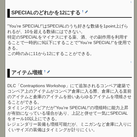
↑
SPECIALのどれかを12にする
†
"You're SPECIAL!"はSPECIALのうち好きな数値を1point上げら
れるが、10を超える数値にはできない。
特定のSPECIALをマイナスにする薬、酒、その副作用を利用す
ることで一時的に9以下にすることで"You're SPECIAL!"を使用で
きる。
この時のみに11から12にすることができる。
↑
アイテム増殖
†
DLC「Contraptions Workshop」にて追加されるコンベア建築で
コンベア上のアイテムがコンベア倉庫に入る際、倉庫に入る直前
のアイテムと倉庫のアイテムを拾いあらゆるアイテムを増殖させ
ることができる。
タイミングはシビアだが"You're SPECIAL!"の増殖時に能力上昇
が有効になっている場合があり、上記と併せて一気にSPECIAL
をオール10以上にできる。
レジェンダリー装備も増殖可能だが、ミニガンなど倉庫に入りに
くいサイズの装備はタイミングが計りにくい。