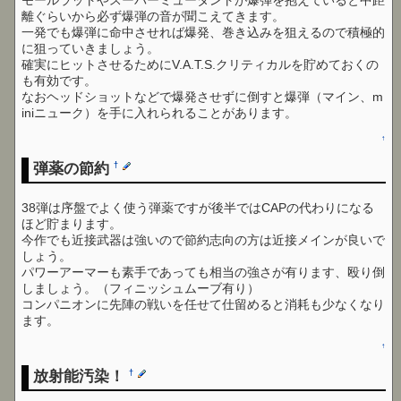
離ぐらいから必ず爆弾の音が聞こえてきます。
一発でも爆弾に命中させれば爆発、巻き込みを狙えるので積極的
に狙っていきましょう。
確実にヒットさせるためにV.A.T.S.クリティカルを貯めておくの
も有効です。
なおヘッドショットなどで爆発させずに倒すと爆弾（マイン、m
iniニューク）を手に入れられることがあります。
↑
弾薬の節約
†
38弾は序盤でよく使う弾薬ですが後半ではCAPの代わりになる
ほど貯まります。
今作でも近接武器は強いので節約志向の方は近接メインが良いで
しょう。
パワーアーマーも素手であっても相当の強さが有ります、殴り倒
しましょう。（フィニッシュムーブ有り）
コンパニオンに先陣の戦いを任せて仕留めると消耗も少なくなり
ます。
↑
放射能汚染！
†