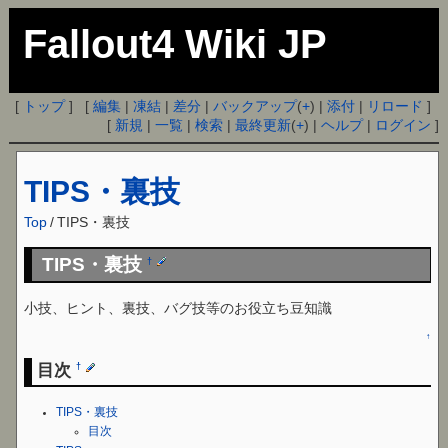
Fallout4 Wiki JP
[
トップ
] [
編集
|
凍結
|
差分
|
バックアップ
(
+
) |
添付
|
リロード
]
[
新規
|
一覧
|
検索
|
最終更新
(
+
) |
ヘルプ
|
ログイン
]
TIPS・裏技
Top
/
TIPS・裏技
TIPS・裏技
†
小技、ヒント、裏技、バグ技等のお役立ち豆知識
↑
目次
†
TIPS・裏技
目次