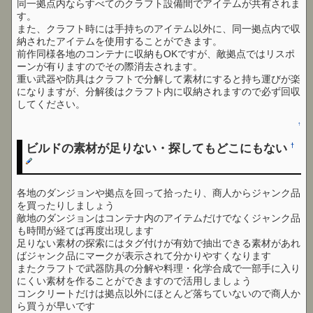
同一拠点内ならすべてのクラフト設備間でアイテムが共有されま
す。
また、クラフト時には手持ちのアイテム以外に、同一拠点内で収
納されたアイテムを使用することができます。
前作同様各地のコンテナに収納もOKですが、敵拠点ではリスポ
ーンが有りますのでその際消去されます。
重い武器や防具はクラフトで分解して素材にすると持ち運びが楽
になりますが、分解後はクラフト内に収納されますので必ず回収
してください。
↑
ビルドの素材が足りない・探してもどこにもない
†
各地のダンジョンや拠点を回って拾ったり、商人からジャンク品
を買ったりしましょう
敵地のダンジョンはコンテナ内のアイテムだけでなくジャンク品
も時間が経てば再度出現します
足りない素材の探索にはタグ付けが有効で抽出できる素材があれ
ばジャンク品にマークが表示されて分かりやすくなります
またクラフトで武器防具の分解や料理・化学合成で一部手に入り
にくい素材を作ることができますので活用しましょう
コンクリートだけは拠点以外にほとんど落ちていないので商人か
ら買うが早いです