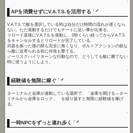
↑
APを消費せずにV.A.T.S.を活用する
†
V.A.T.S.で敵を選択している時は自分だけ時間の流れが遅くなら
ない。ただ発動するだけでもチートに近い事が出来る。
リロード直後にV.A.T.S.を発動し、2秒くらい経ってからV.A.T.S.
をキャンセルするとリロードが完了している。
武器を振った後の隙も完全に無くなり、ボルトアクションの銃な
ら敵に近寄られる前に何発も撃てる。
ノーリスクハイリターンな行動なので、どうしても敵に勝てない
時に使うようにしよう。
↑
経験値を無限に稼ぐ
†
ターミナルと金庫が連動している場所で、「金庫を開ける→ター
ミナルから金庫をロック」 を繰り返すと無限に経験値を稼げ
る。
↑
一時NPCをずっと連れ歩く
†