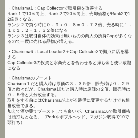
・Charisma1：Cap Collectorで取引額を改善する
Rank１で10％向上、Rank２で20％向上、売却価格がRank2で1.
2倍良くなる。
ランク２で買う時に０．９ｘ０．８＝０．７２倍、売る時に１．
１ｘ１．２＝１．３２倍になる
ランク３は取引自体の効果は無いものの商人の所持Capが多くな
るので一度に売れる品物が増える。
・Charisma6：Local Leader2＋Cap Collector2で拠点に店を構
える
Cap Collector3の投資と水商売とを合わせると弾も金も使い放題
になる
・Charismaのブースト
Charisma１だと購入時は原価の３．３５倍、販売時は０．２９
倍と散々だが、Charisma10だと購入時は原価の２倍、販売時は
０．５倍と大分改善する。
取引をする前にはCharismaが上がる装備に変更するだけでも相
当改善できる。
加えて酒や薬でブーストしても良いが、Charisma16で取引価格
は頭打ちとなる。（Perkやボブルヘッド、マガジン取得で10で
頭打ち）
↑