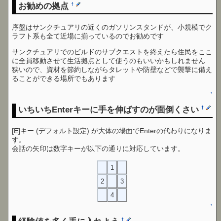
お勧めの拠点
†
序盤はサンクチュアリの近くのガソリンスタンドが、小規模でク
ラフト系も全て近場に揃っているのでお勧めです
サンクチュアリでのビルドのサブクエストを終えたら住民をここ
に全員移動させて生活拠点として使うのもいいかもしれません
狭いので、資材を節約しながらタレットや防壁などで襲撃に備え
ることができる場所でもあります
↑
いちいちEnterキーに手を伸ばすのが面倒くさい
†
[E]キー (デフォルト設定) が大体の場面でEnterの代わりになりま
す。
会話の矢印は数字キーが以下の通りに対応しています。
1
2
3
4
↑
†