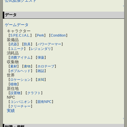
公式拡張クエスト
↑
データ
ゲームデータ
キャラクター
【
S.P.E.C.I.A.L.
】【
Perk
】【
Condition
】
装備品
【
武器
】【
防具
】【
パワーアーマー
】
【
ユニーク
】【
レジェンダリ
】
消耗品
【
消費アイテム
】【
弾薬
】
収集物
【
素材
】【
書物
】【
ホロテープ
】
【
ボブルヘッド
】【
雑誌
】
世界
【
ロケーション
】【
派閥
】
【
植物
】
居住地
【
設置物
】【
クラフト
】
NPC
【
コンパニオン
】【
固有NPC
】
【
クリーチャー
】
実績
↑