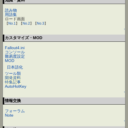
知識・資料
読み物
用語集
ロード画面
【
No.1
】【
No.2
】【
No.3
】
↑
カスタマイズ・MOD
Fallout4.ini
コンソール
難易度設定
MOD
日本語化
ツール類
開発資料
特集記事
AutoHotKey
↑
情報交換
フォーラム
Note
↑