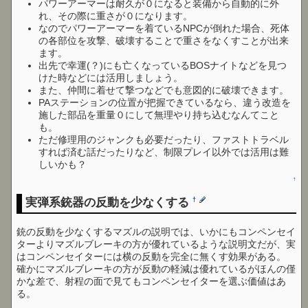
パワーアーマーは耐久が０になると装備から自動的に外
れ、その際に重さが０になります。
なのでパワーアーマーを着ているNPCが倒れた場合、死体
の各部位を攻撃、破壊することで重さをなくすことが出来
ます。
出先で幸運(？)にも亡くなっているBOSナイトなどを見つ
けた時などには活用しましょう。
また、仲間に着せて撃つなどでも意図的に破壊できます。
PAステーションの位置が把握できているなら、違う改造を
施した部品を重量０にして無理やり持ち込むなんてこと
も。
ただ修理用のジャンクも必要だったり、ファストトラベル
すれば済む話だったりなど、制限プレイ以外では活用は難
しいかも？
↑
実弾系銃器の反動を少なくする
†
銃の反動を少なくするマズルの説明では、いかにもコンペンセイ
ターよりマズルブレーキの方が優れているような説明文だが、実
はコンペンセイターには横の反動を完全に無くす効果がある。
確かにマズルブレーキの方が反動の軽減は優れているがほんの僅
かな差で、射程の面で見てもコンペンセイターを選ぶ価値はあ
る。