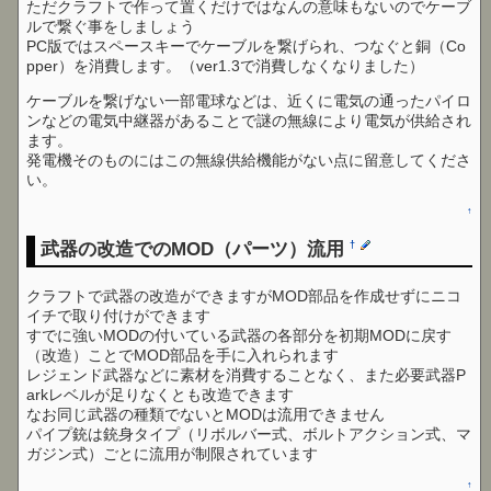
ただクラフトで作って置くだけではなんの意味もないのでケーブ
ルで繋ぐ事をしましょう
PC版ではスペースキーでケーブルを繋げられ、つなぐと銅（Co
pper）を消費します。（ver1.3で消費しなくなりました）
ケーブルを繋げない一部電球などは、近くに電気の通ったパイロ
ンなどの電気中継器があることで謎の無線により電気が供給され
ます。
発電機そのものにはこの無線供給機能がない点に留意してくださ
い。
↑
武器の改造でのMOD（パーツ）流用
†
クラフトで武器の改造ができますがMOD部品を作成せずにニコ
イチで取り付けができます
すでに強いMODの付いている武器の各部分を初期MODに戻す
（改造）ことでMOD部品を手に入れられます
レジェンド武器などに素材を消費することなく、また必要武器P
arkレベルが足りなくとも改造できます
なお同じ武器の種類でないとMODは流用できません
パイプ銃は銃身タイプ（リボルバー式、ボルトアクション式、マ
ガジン式）ごとに流用が制限されています
↑