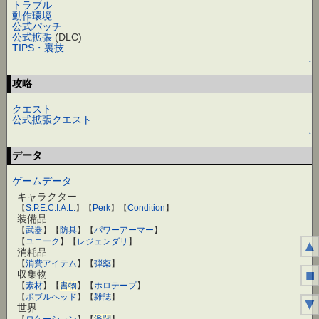
トラブル
動作環境
公式パッチ
公式拡張
(DLC)
TIPS・裏技
↑
攻略
クエスト
公式拡張クエスト
↑
データ
ゲームデータ
キャラクター
【
S.P.E.C.I.A.L.
】【
Perk
】【
Condition
】
装備品
【
武器
】【
防具
】【
パワーアーマー
】
【
ユニーク
】【
レジェンダリ
】
▲
消耗品
【
消費アイテム
】【
弾薬
】
■
収集物
【
素材
】【
書物
】【
ホロテープ
】
【
ボブルヘッド
】【
雑誌
】
▼
世界
【
ロケーション
】【
派閥
】