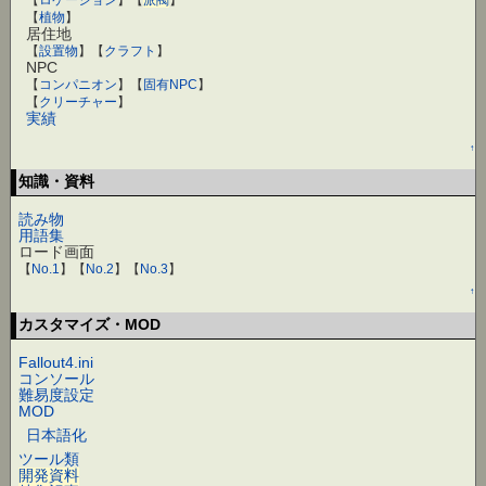
【
植物
】
居住地
【
設置物
】【
クラフト
】
NPC
【
コンパニオン
】【
固有NPC
】
【
クリーチャー
】
実績
↑
知識・資料
読み物
用語集
ロード画面
【
No.1
】【
No.2
】【
No.3
】
↑
カスタマイズ・MOD
Fallout4.ini
コンソール
難易度設定
MOD
日本語化
ツール類
開発資料