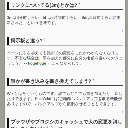
リンクについてる(3m)とかは?
†
3mは3分前くらい、5hは5時間前くらい、8dは8日前くらいに更
新された、という意味です。
↑
掲示板と違う?
†
ページに手を加えても誰がその変更をしたかわからなくなりま
す。不安な場合は、手を加えた部分に自分の名前を書いておきま
しょう。 --
hogehoge
←こんなかんじで。
↑
誰かが書き込みを書き換えてしまう?
†
Wikiとはそういうものです。誰でもどこでも書き加えたり、直し
たりできます。PukiWikiには定期的にバックアップを取る機能が
ありますので、バックアップから復旧させることもできます。
↑
ブラウザやプロクシのキャッシュで人の変更を消し
†