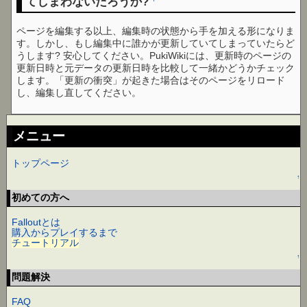
てしまわないだろうか?
ページを編集する以上、編集時の状態から手を加える形になりま
す。しかし、もし編集中に誰かが更新していてしまっていたらど
うします? 安心してください。PukiWikiには、更新時のページの
更新日時と元データの更新日時を比較して一緒かどうかチェック
します。「更新の衝突」が起きた場合はそのページをリロード
し、編集し直してください。
メニュー
トップページ
↑
初めての方へ
Falloutとは
購入からプレイするまで
チュートリアル
↑
問題解決
FAQ