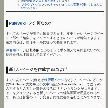
誰かが書き込みを書き換えてしまう?
ブラウザやプロクシのキャッシュで人の変更を消してしまわな
いだろうか?
↑
PukiWiki
って 何なの?
†
すべてのページが誰でも編集できます。変更したいページでペー
ジ上部の「編集」をクリックするとそのページが編集できます。
編集内容は、整形ルールに従って整形されます。
練習用ページ
は基本的にどのように手を加えても問題ないので、
結果を恐れず編集してみてください。
↑
新しいページを作成するには?
†
すでにあるページ(例えば
練習用ページ
など)で、ページのどこか
にWikiName(大文字と小文字混合)かBracketName([[]]で囲う)を
入力すると入力した部分の後ろに ? というリンクがつきます。
そこをクリックすると新しいページの編集画面が用意されるの
で、あとは普通のページ変更と同様に書き込むことができます。
↑