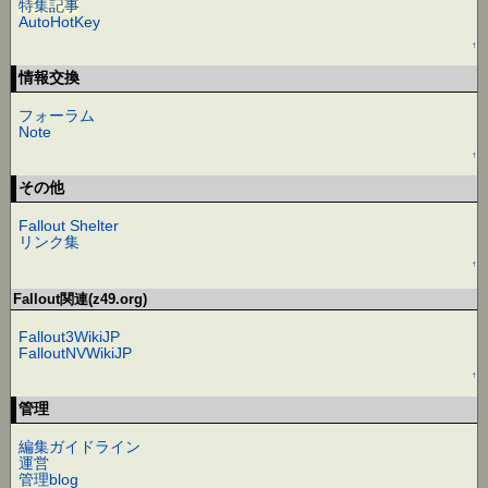
特集記事
AutoHotKey
↑
情報交換
フォーラム
Note
↑
その他
Fallout Shelter
リンク集
↑
Fallout関連(z49.org)
Fallout3WikiJP
FalloutNVWikiJP
↑
管理
編集ガイドライン
運営
管理blog