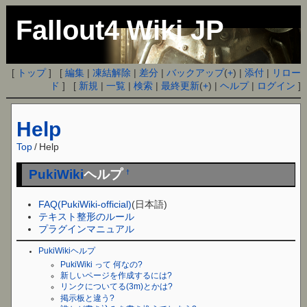
Fallout4 Wiki JP
[
トップ
] [
編集
|
凍結解除
|
差分
|
バックアップ
(
+
) |
添付
|
リロー
ド
] [
新規
|
一覧
|
検索
|
最終更新
(
+
) |
ヘルプ
|
ログイン
]
Help
Top
/
Help
PukiWiki
ヘルプ
†
FAQ(PukiWiki-official)
(日本語)
テキスト整形のルール
プラグインマニュアル
PukiWikiヘルプ
PukiWiki って 何なの?
新しいページを作成するには?
リンクについてる(3m)とかは?
掲示板と違う?