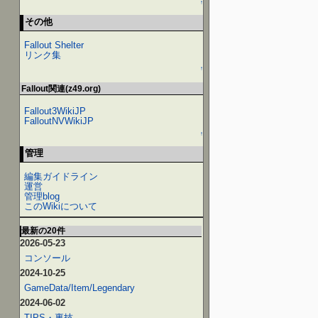
↑
その他
Fallout Shelter
リンク集
↑
Fallout関連(z49.org)
Fallout3WikiJP
FalloutNVWikiJP
↑
管理
編集ガイドライン
運営
管理blog
このWikiについて
最新の20件
2026-05-23
コンソール
2024-10-25
GameData/Item/Legendary
2024-06-02
TIPS・裏技