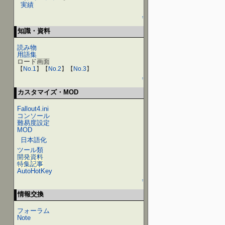
実績
↑
知識・資料
読み物
用語集
ロード画面
【
No.1
】【
No.2
】【
No.3
】
↑
カスタマイズ・MOD
Fallout4.ini
コンソール
難易度設定
MOD
日本語化
ツール類
開発資料
特集記事
AutoHotKey
↑
情報交換
フォーラム
Note