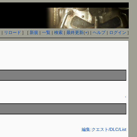
付
|
リロード
] [
新規
|
一覧
|
検索
|
最終更新
(
+
) |
ヘルプ
|
ログイン
]
↑
編集:クエスト/DLC/List