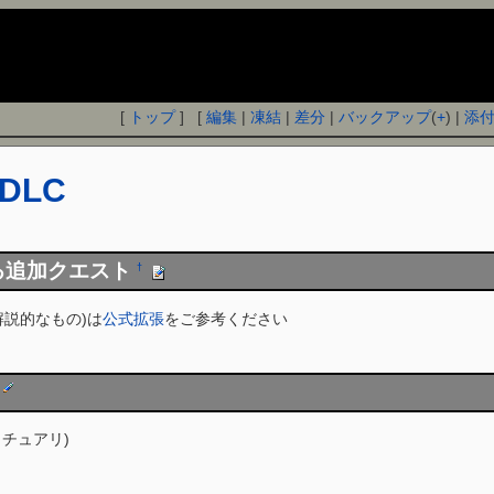
[
トップ
] [
編集
|
凍結
|
差分
|
バックアップ
(
+
) |
添
DLC
る追加クエスト
†
解説的なもの)は
公式拡張
をご参考ください
クチュアリ)