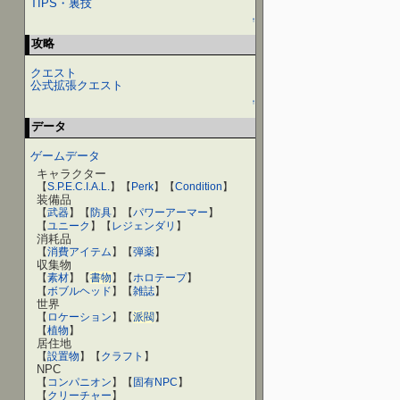
TIPS・裏技
↑
攻略
クエスト
公式拡張クエスト
↑
データ
ゲームデータ
キャラクター
【
S.P.E.C.I.A.L.
】【
Perk
】【
Condition
】
装備品
【
武器
】【
防具
】【
パワーアーマー
】
【
ユニーク
】【
レジェンダリ
】
消耗品
【
消費アイテム
】【
弾薬
】
収集物
【
素材
】【
書物
】【
ホロテープ
】
【
ボブルヘッド
】【
雑誌
】
世界
【
ロケーション
】【
派閥
】
【
植物
】
居住地
【
設置物
】【
クラフト
】
NPC
【
コンパニオン
】【
固有NPC
】
【
クリーチャー
】