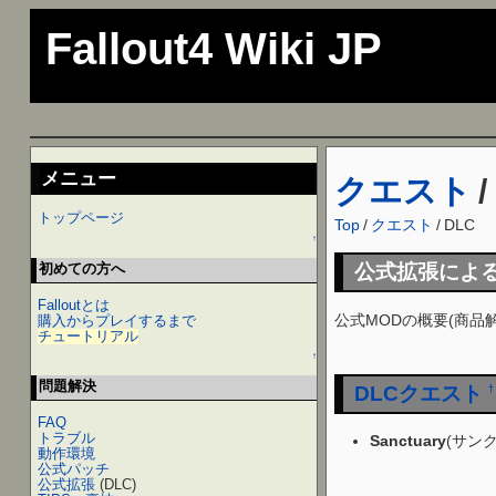
Fallout4 Wiki JP
メニュー
クエスト
/
トップページ
Top
/
クエスト
/
DLC
↑
初めての方へ
公式拡張によ
Falloutとは
公式MODの概要(商品
購入からプレイするまで
チュートリアル
↑
問題解決
DLCクエスト
†
FAQ
トラブル
Sanctuary
(サン
動作環境
公式パッチ
公式拡張
(DLC)