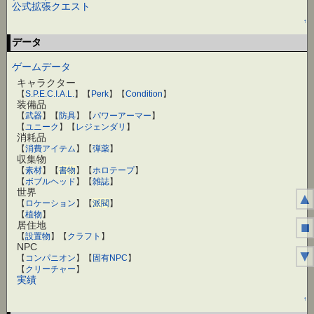
公式拡張クエスト
↑
データ
ゲームデータ
キャラクター
【
S.P.E.C.I.A.L.
】【
Perk
】【
Condition
】
装備品
【
武器
】【
防具
】【
パワーアーマー
】
【
ユニーク
】【
レジェンダリ
】
消耗品
【
消費アイテム
】【
弾薬
】
収集物
【
素材
】【
書物
】【
ホロテープ
】
【
ボブルヘッド
】【
雑誌
】
世界
▲
【
ロケーション
】【
派閥
】
【
植物
】
■
居住地
【
設置物
】【
クラフト
】
NPC
▼
【
コンパニオン
】【
固有NPC
】
【
クリーチャー
】
実績
↑