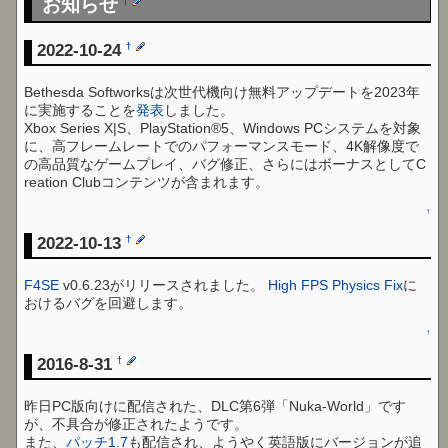
お知らせ
†
2022-10-24
†
Bethesda Softworksは次世代機向け無料アップデートを2023年
に実施することを
発表
しました。
Xbox Series X|S、PlayStation®5、Windows PCシステムを対象
に、高フレームレートでのパフォーマンスモード、4K解像度で
の高品質なゲームプレイ、バグ修正、さらにはボーナスとしてC
reation Clubコンテンツが含まれます。
↑
2022-10-13
†
F4SE
v0.6.23がリリースされました。
High FPS Physics Fix
に
おけるバグを回避します。
↑
2016-8-31
†
昨日PC版向けに配信された、DLC第6弾「Nuka-World」です
が、不具合が修正されたようです。
また、
パッチ1.7
も配信され、ようやく英語版にバージョンが追