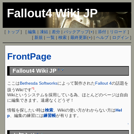
Fallout4 Wiki JP
[
トップ
] [
編集
|
凍結
|
差分
|
バックアップ
(
+
) |
添付
|
リロード
]
[
新規
|
一覧
|
検索
|
最終更新
(
+
) |
ヘルプ
|
ログイン
]
FrontPage
Fallout4 Wiki JP
†
ここは
Bethesda Softworks
によって製作された
Fallout 4
の話題を
*1
扱うWikiです
。
Wikiというシステムを採用している為、ほとんどのページは自由
に編集できます。遠慮なくどうぞ！
情報を探したい時は
検索
、Wikiの使い方がわからない方は
Hel
p
、編集の練習には
練習帳
が有ります。
↑