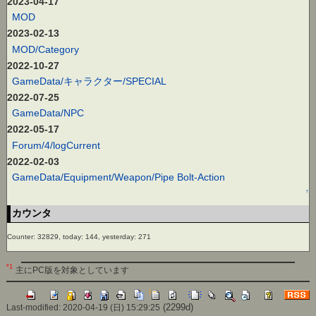
2023-04-17
MOD
2023-02-13
MOD/Category
2022-10-27
GameData/キャラクター/SPECIAL
2022-07-25
GameData/NPC
2022-05-17
Forum/4/logCurrent
2022-02-03
GameData/Equipment/Weapon/Pipe Bolt-Action
↑
カウンタ
Counter: 32829, today: 144, yesterday: 271
*1
主にPC版を対象としています
(2299d)
Last-modified: 2020-04-19 (日) 15:29:25