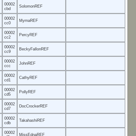
00002
SolomonREF
cbd
00002
MyrnaREF
cc0
00002
PercyREF
cc2
00002
BeckyFallonREF
cc9
00002
JohnREF
ccc
00002
CathyREF
cd1
00002
PollyREF
cd5
00002
DocCrockerREF
cd7
00002
TakahashiREF
cdb
00002
MissEdnaREF