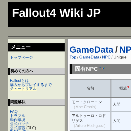
Fallout4 Wiki JP
メニュー
GameData
/
N
Top
/
GameData
/
NPC
/
Unique
トップページ
↑
固有NPC
†
初めての方へ
Falloutとは
購入からプレイするまで
名前
*1
種族
チュートリアル
↑
モー・クローニン
問題解決
人間
（Moe Cronin）
FAQ
アルトゥーロ・ロド
トラブル
動作環境
リゲス
人間
公式パッチ
（Arturo Rodriguez）
公式拡張
(DLC)