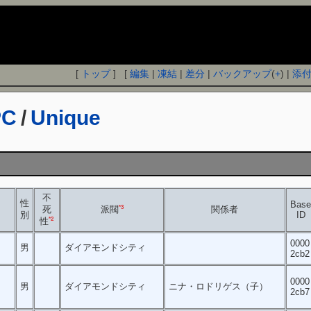
[
トップ
] [
編集
|
凍結
|
差分
|
バックアップ
(
+
) |
添
PC
/
Unique
不
性
Bas
死
*3
関係者
派閥
別
ID
*2
性
0000
男
ダイアモンドシティ
2cb2
0000
男
ダイアモンドシティ
ニナ・ロドリゲス（子）
2cb7