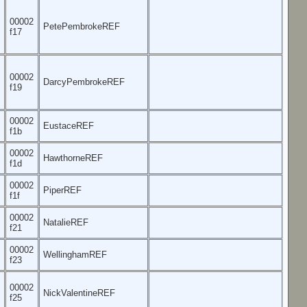
00002
PetePembrokeREF
f17
00002
DarcyPembrokeREF
f19
00002
EustaceREF
f1b
00002
HawthorneREF
f1d
00002
PiperREF
f1f
00002
NatalieREF
f21
00002
WellinghamREF
f23
00002
NickValentineREF
f25