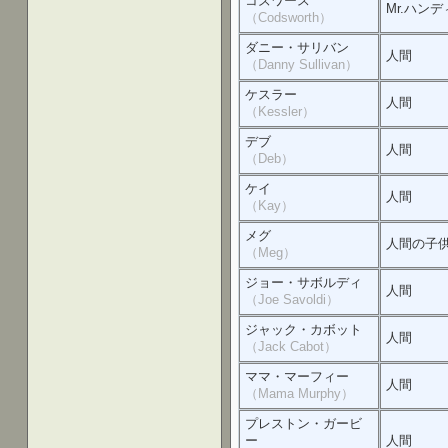
コズワース
Mr.ハンデ
（Codsworth）
ダニー・サリバン
人間
（Danny Sullivan）
ケスラー
人間
（Kessler）
デブ
人間
（Deb）
ケイ
人間
（Kay）
メグ
人間の子
（Meg）
ジョー・サボルディ
人間
（Joe Savoldi）
ジャック・カボット
人間
（Jack Cabot）
ママ・マーフィー
人間
（Mama Murphy）
プレストン・ガービ
ー
人間