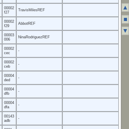
▲
00002
TravisMilesREF
f27
■
00002
AbbotREF
f29
▼
00003
NinaRodriguezREF
006
00002
-
cec
00002
-
ceb
00004
-
ded
00004
-
dfb
00004
-
dfa
00143
-
adb