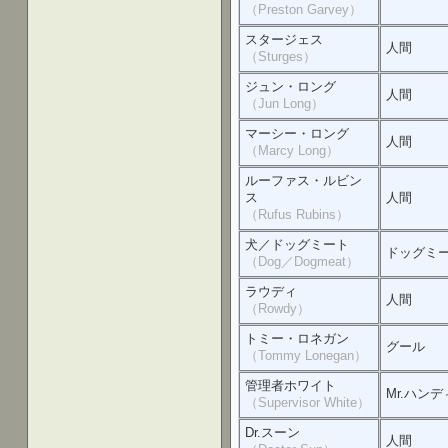
（Preston Garvey）
スタージェス
人間
（Sturges）
ジュン・ロング
人間
（Jun Long）
マーシー・ロング
人間
（Marcy Long）
ルーファス・ルビン
ス
人間
（Rufus Rubins）
犬／ドッグミート
ドッグミ
（Dog／Dogmeat）
ラウディ
人間
（Rowdy）
トミー・ロネガン
グール
（Tommy Lonegan）
管理者ホワイト
Mr.ハンデ
（Supervisor White）
Dr.スーン
人間