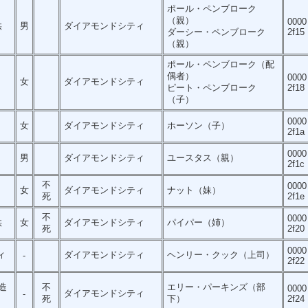
ポール・ペンブローク
（親）
0000
供
男
ダイアモンドシティ
ダーシー・ペンブローク
2f15
（親）
ポール・ペンブローク（配
偶者）
0000
女
ダイアモンドシティ
ピート・ペンブローク
2f18
（子）
0000
女
ダイアモンドシティ
ホーソン（子）
2f1a
0000
男
ダイアモンドシティ
ユースタス（親）
2f1c
不
0000
女
ダイアモンドシティ
ナット（妹）
死
2f1e
不
0000
供
女
ダイアモンドシティ
パイパー（姉）
死
2f20
0000
ィ
ダイアモンドシティ
ヘンリー・クック（上司）
-
2f22
造
不
エリー・パーキンズ（部
0000
ダイアモンドシティ
-
死
下）
2f24