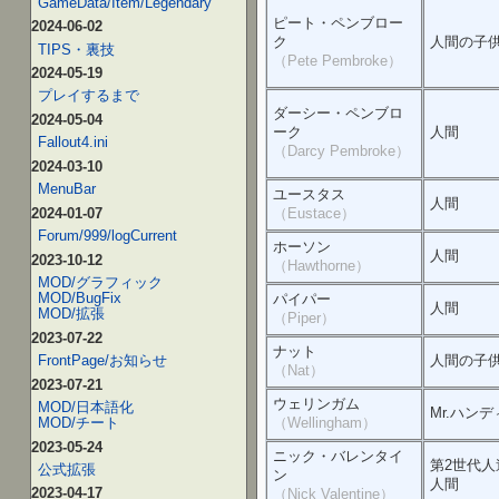
GameData/Item/Legendary
ピート・ペンブロー
2024-06-02
ク
人間の子
TIPS・裏技
（Pete Pembroke）
2024-05-19
プレイするまで
ダーシー・ペンブロ
2024-05-04
ーク
人間
Fallout4.ini
（Darcy Pembroke）
2024-03-10
MenuBar
ユースタス
人間
（Eustace）
2024-01-07
Forum/999/logCurrent
ホーソン
人間
2023-10-12
（Hawthorne）
MOD/グラフィック
MOD/BugFix
パイパー
人間
MOD/拡張
（Piper）
2023-07-22
ナット
人間の子
FrontPage/お知らせ
（Nat）
2023-07-21
ウェリンガム
MOD/日本語化
Mr.ハンデ
（Wellingham）
MOD/チート
2023-05-24
ニック・バレンタイ
第2世代人
公式拡張
ン
人間
2023-04-17
（Nick Valentine）