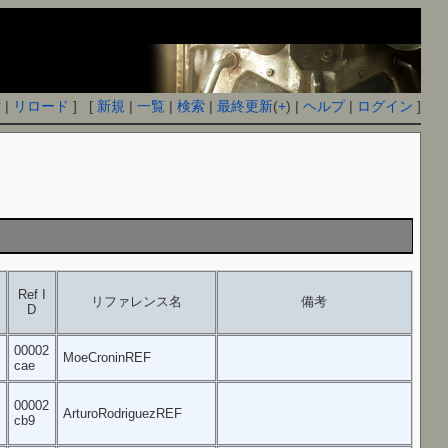
付
|
リロード
] [
新規
|
一覧
|
検索
|
最終更新
(
+
) |
ヘルプ
|
ログイン
]
e
Ref I
リファレンス名
備考
D
00002
MoeCroninREF
cae
00002
ArturoRodriguezREF
cb9