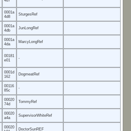
4d7
0001a
SturgesRef
4d8
0001a
JunLongRef
4db
0001a
MarcyLongRef
4da
00181
-
e01
0001d
DogmeatRef
162
00116
-
85c
00020
TommyRef
74d
00020
SupervisorWhiteRef
a4a
00020
DoctorSunREF