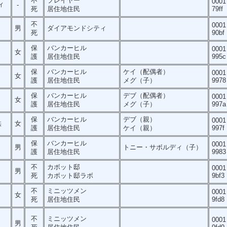
不
プレイヤー
0001
ィ
-
死
居住地住民
79ff
不
0001
男
ダイアモンドシティ
死
90bf
保
バンカーヒル
0001
女
護
居住地住民
995c
保
バンカーヒル
ケイ（配偶者）
0001
女
護
居住地住民
メグ（子）
9978
保
バンカーヒル
デブ（配偶者）
0001
女
護
居住地住民
メグ（子）
997a
保
バンカーヒル
デブ（親）
0001
供
女
護
居住地住民
ケイ（親）
997f
保
バンカーヒル
0001
男
トニー・サボルディ（子）
護
居住地住民
9983
不
カボット邸
0001
男
死
カボット邸ラボ
9bf3
不
ミニッツメン
0001
女
死
居住地住民
9fd8
不
ミニッツメン
0001
男