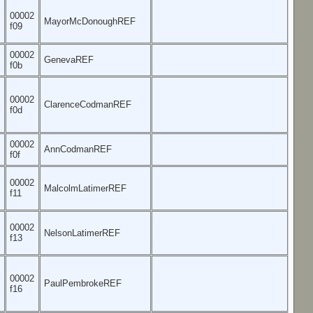
00002
MayorMcDonoughREF
f09
00002
GenevaREF
f0b
00002
ClarenceCodmanREF
f0d
00002
AnnCodmanREF
f0f
00002
MalcolmLatimerREF
f11
00002
NelsonLatimerREF
f13
00002
PaulPembrokeREF
f16