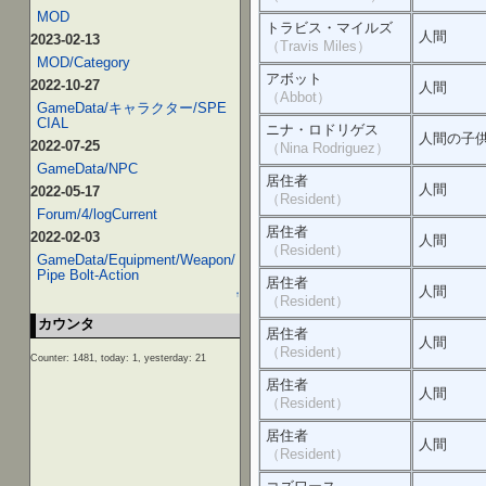
MOD
トラビス・マイルズ
人間
2023-02-13
（Travis Miles）
MOD/Category
アボット
2022-10-27
人間
（Abbot）
GameData/キャラクター/SPE
CIAL
ニナ・ロドリゲス
人間の子
2022-07-25
（Nina Rodriguez）
GameData/NPC
居住者
人間
2022-05-17
（Resident）
Forum/4/logCurrent
居住者
2022-02-03
人間
（Resident）
GameData/Equipment/Weapon/
Pipe Bolt-Action
居住者
人間
↑
（Resident）
カウンタ
居住者
人間
（Resident）
Counter: 1481, today: 1, yesterday: 21
居住者
人間
（Resident）
居住者
人間
（Resident）