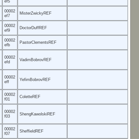
ef5
00002
MisterZwickyREF
ef7
00002
DoctorDuffREF
ef9
00002
PastorClementsREF
efb
00002
VadimBobrovREF
efd
00002
YefimBobrovREF
eff
00002
ColetteREF
f01
00002
ShengKawolskiREF
f03
00002
SheffieldREF
f07