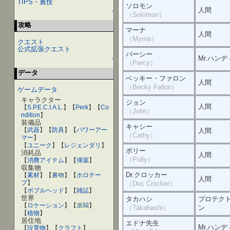
TIPS・裏技
ソロモン
人間
↑
（Solomon）
攻略
マーナ
人間
（Myrna）
クエスト
公式拡張クエスト
パーシー
Mr.ハンデ
↑
（Percy）
データ
ベッキー・ファロン
人間
（Becky Fallon）
ゲームデータ
キャラクター
ジョン
人間
【
S.P.E.C.I.A.L.
】【
Perk
】【
Co
（John）
ndition
】
装備品
キャシー
【
武器
】【
防具
】【
パワーアー
人間
（Cathy）
マー
】
【
ユニーク
】【
レジェンダリ
】
ポリー
消耗品
人間
（Polly）
【
消費アイテム
】【
弾薬
】
収集物
Dr.クロッカー
【
素材
】【
書物
】【
ホロテー
人間
プ
】
（Doc Crocker）
【
ボブルヘッド
】【
雑誌
】
世界
タカハシ
プロテク
【
ロケーション
】【
派閥
】
（Takahashi）
ン
【
植物
】
居住地
エドナ先生
Mr.ハンデ
【
設置物
】【
クラフト
】