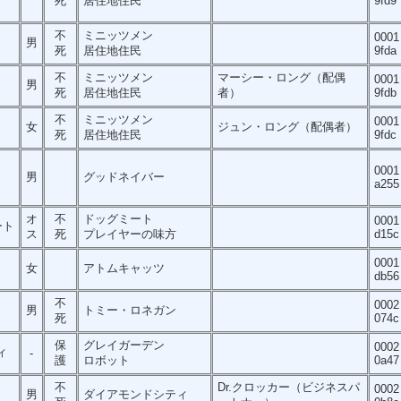
死
居住地住民
9fd9
不
ミニッツメン
0001
男
死
居住地住民
9fda
不
ミニッツメン
マーシー・ロング（配偶
0001
男
死
居住地住民
者）
9fdb
不
ミニッツメン
0001
女
ジュン・ロング（配偶者）
死
居住地住民
9fdc
0001
男
グッドネイバー
a255
オ
不
ドッグミート
0001
ート
ス
死
プレイヤーの味方
d15c
0001
女
アトムキャッツ
db56
不
0002
男
トミー・ロネガン
死
074c
保
グレイガーデン
0002
ィ
-
護
ロボット
0a47
不
Dr.クロッカー（ビジネスパ
0002
男
ダイアモンドシティ