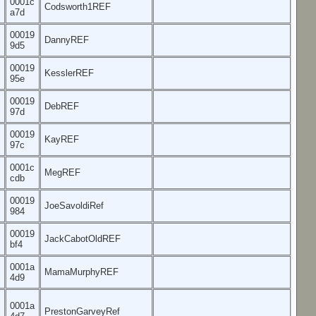
0001c
Codsworth1REF
a7d
00019
DannyREF
9d5
00019
KesslerREF
95e
00019
DebREF
97d
00019
KayREF
97c
0001c
MegREF
cdb
00019
JoeSavoldiRef
984
00019
JackCabotOldREF
bf4
0001a
MamaMurphyREF
4d9
0001a
PrestonGarveyRef