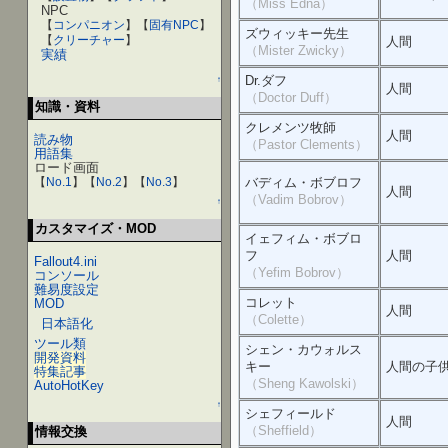
（Miss Edna）
NPC
【
コンパニオン
】【
固有NPC
】
ズウィッキー先生
【
クリーチャー
】
人間
（Mister Zwicky）
実績
Dr.ダフ
↑
人間
（Doctor Duff）
知識・資料
クレメンツ牧師
人間
読み物
（Pastor Clements）
用語集
ロード画面
バディム・ボブロフ
【
No.1
】【
No.2
】【
No.3
】
人間
（Vadim Bobrov）
↑
カスタマイズ・MOD
イェフィム・ボブロ
フ
人間
Fallout4.ini
（Yefim Bobrov）
コンソール
難易度設定
コレット
MOD
人間
（Colette）
日本語化
ツール類
シェン・カウォルス
開発資料
キー
人間の子
特集記事
（Sheng Kawolski）
AutoHotKey
↑
シェフィールド
人間
（Sheffield）
情報交換