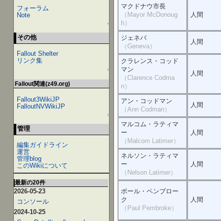
マクドナウ市長
フォーラム
（Mayor McDonoug
人間
Note
h）
↑
その他
ジェネバ
人間
（Geneva）
Fallout Shelter
リンク集
クラレンス・コッド
マン
↑
人間
（Clarence Codma
Fallout関連(z49.org)
n）
Fallout3WikiJP
アン・コッドマン
人間
FalloutNVWikiJP
（Ann Codman）
↑
マルコム・ラティマ
管理
ー
人間
（Malcom Latimer）
編集ガイドライン
運営
ネルソン・ラティマ
管理blog
ー
人間
このWikiについて
（Nelson Latimer）
最新の20件
ポール・ペンブロー
2026-05-23
ク
人間
コンソール
（Paul Pembroke）
2024-10-25