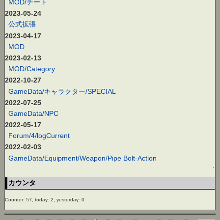
MOD/チート
2023-05-24
公式拡張
2023-04-17
MOD
2023-02-13
MOD/Category
2022-10-27
GameData/キャラクター/SPECIAL
2022-07-25
GameData/NPC
2022-05-17
Forum/4/logCurrent
2022-02-03
GameData/Equipment/Weapon/Pipe Bolt-Action
↑
カウンタ
Counter: 57, today: 2, yesterday: 0