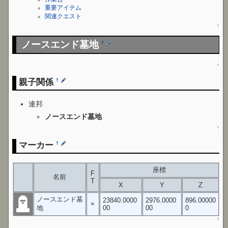
重要アイテム
関連クエスト
↑
ノースエンド墓地
†
↑
親子関係
†
連邦
ノースエンド墓地
↑
マーカー
†
座標
F
名前
T
X
Y
Z
ノースエンド墓
23840.0000
2976.0000
896.00000
×
地
00
00
0
↑