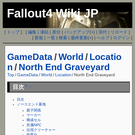
Fallout4 Wiki JP
[
トップ
] [
編集
|
凍結
|
差分
|
バックアップ
(
+
) |
添付
|
リロード
]
[
新規
|
一覧
|
検索
|
最終更新
(
+
) |
ヘルプ
|
ログイン
]
GameData
/
World
/
Locatio
n
/
North End Graveyard
Top
/
GameData
/
World
/
Location
/
North End Graveyard
目次
†
目次
ノースエンド墓地
親子関係
マーカー
構成セル
所属NPC
出現クリーチャー
作業台