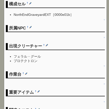
構成セル
†
NorthEndGraveyardEXT［0000e01b］
↑
所属NPC
†
↑
出現クリーチャー
†
フェラル・グール
プロテクトロン
↑
作業台
†
↑
重要アイテム
†
↑