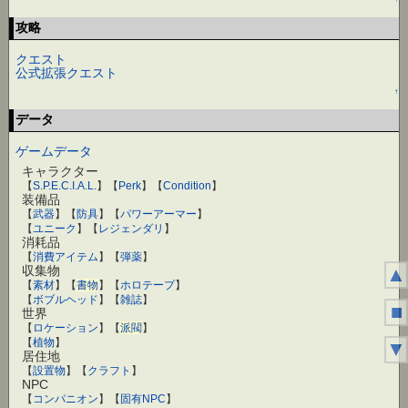
攻略
クエスト
公式拡張クエスト
↑
データ
ゲームデータ
キャラクター
【
S.P.E.C.I.A.L.
】【
Perk
】【
Condition
】
装備品
【
武器
】【
防具
】【
パワーアーマー
】
【
ユニーク
】【
レジェンダリ
】
消耗品
【
消費アイテム
】【
弾薬
】
収集物
▲
【
素材
】【
書物
】【
ホロテープ
】
【
ボブルヘッド
】【
雑誌
】
■
世界
【
ロケーション
】【
派閥
】
【
植物
】
▼
居住地
【
設置物
】【
クラフト
】
NPC
【
コンパニオン
】【
固有NPC
】