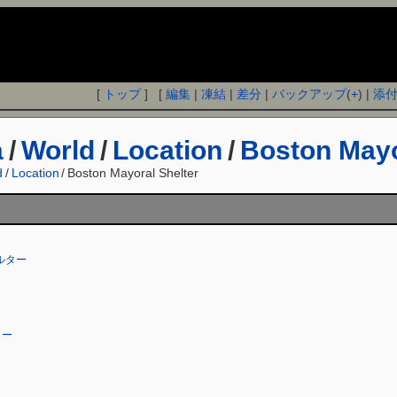
[
トップ
] [
編集
|
凍結
|
差分
|
バックアップ
(
+
) |
添
a
/
World
/
Location
/
Boston Mayo
d
/
Location
/
Boston Mayoral Shelter
ルター
ャー