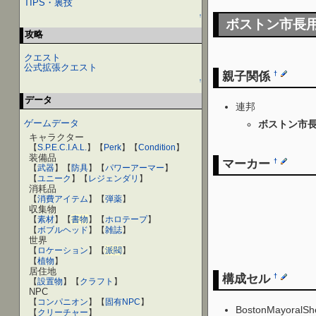
TIPS・裏技
↑
ボストン市長
攻略
クエスト
公式拡張クエスト
親子関係
†
↑
データ
連邦
ゲームデータ
ボストン市
キャラクター
【
S.P.E.C.I.A.L.
】【
Perk
】【
Condition
】
装備品
マーカー
†
【
武器
】【
防具
】【
パワーアーマー
】
【
ユニーク
】【
レジェンダリ
】
消耗品
【
消費アイテム
】【
弾薬
】
収集物
【
素材
】【
書物
】【
ホロテープ
】
【
ボブルヘッド
】【
雑誌
】
世界
【
ロケーション
】【
派閥
】
【
植物
】
居住地
構成セル
†
【
設置物
】【
クラフト
】
NPC
【
コンパニオン
】【
固有NPC
】
BostonMayoralS
【
クリーチャー
】