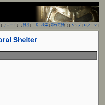
付
|
リロード
] [
新規
|
一覧
|
検索
|
最終更新
(
+
) |
ヘルプ
|
ログイン
]
ral Shelter
↑