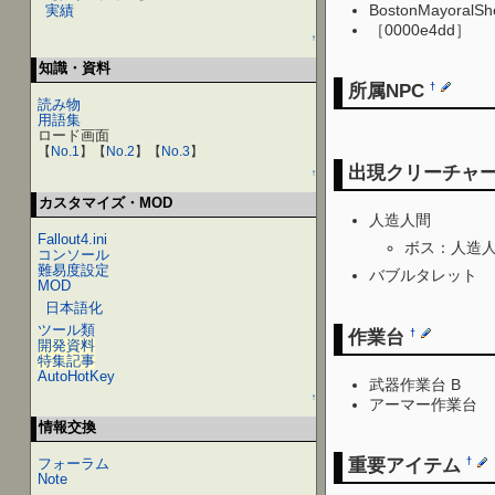
BostonMayor
実績
［0000e4dd］
↑
知識・資料
所属NPC
†
読み物
用語集
ロード画面
【
No.1
】【
No.2
】【
No.3
】
出現クリーチャ
↑
カスタマイズ・MOD
人造人間
Fallout4.ini
ボス：人造
コンソール
難易度設定
バブルタレット
MOD
日本語化
ツール類
作業台
†
開発資料
特集記事
AutoHotKey
武器作業台 B
↑
アーマー作業台
情報交換
重要アイテム
フォーラム
†
Note