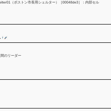
alShelter01（ボストン市長用シェルター）［00048de3］：内部セル
ー
†
人間のリーダー