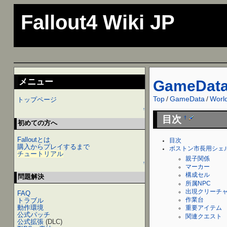
Fallout4 Wiki JP
メニュー
GameDat
Top
/
GameData
/
Worl
トップページ
↑
目次
†
初めての方へ
Falloutとは
目次
購入からプレイするまで
ボストン市長用シェ
チュートリアル
親子関係
↑
マーカー
構成セル
問題解決
所属NPC
出現クリーチ
FAQ
トラブル
作業台
動作環境
重要アイテム
公式パッチ
関連クエスト
公式拡張
(DLC)