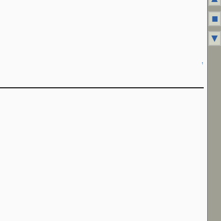
■
▼
↑