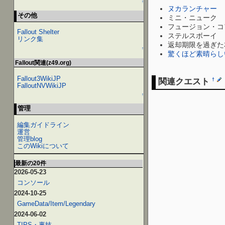
↑
ヌカランチャー
その他
ミニ・ニューク
フュージョン・コ
Fallout Shelter
ステルスボーイ
リンク集
返却期限を過ぎた
↑
驚くほど素晴らし
Fallout関連(z49.org)
Fallout3WikiJP
関連クエスト
†
FalloutNVWikiJP
↑
管理
編集ガイドライン
運営
管理blog
このWikiについて
最新の20件
2026-05-23
コンソール
2024-10-25
GameData/Item/Legendary
2024-06-02
TIPS・裏技