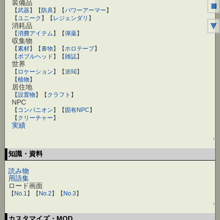
装備品
■
【
武器
】【
防具
】【
パワーアーマー
】
【
ユニーク
】【
レジェンダリ
】
▼
消耗品
【
消費アイテム
】【
弾薬
】
収集物
【
素材
】【
書物
】【
ホロテープ
】
【
ボブルヘッド
】【
雑誌
】
世界
【
ロケーション
】【
派閥
】
【
植物
】
居住地
【
設置物
】【
クラフト
】
NPC
【
コンパニオン
】【
固有NPC
】
【
クリーチャー
】
実績
↑
知識・資料
読み物
用語集
ロード画面
【
No.1
】【
No.2
】【
No.3
】
↑
カスタマイズ・MOD