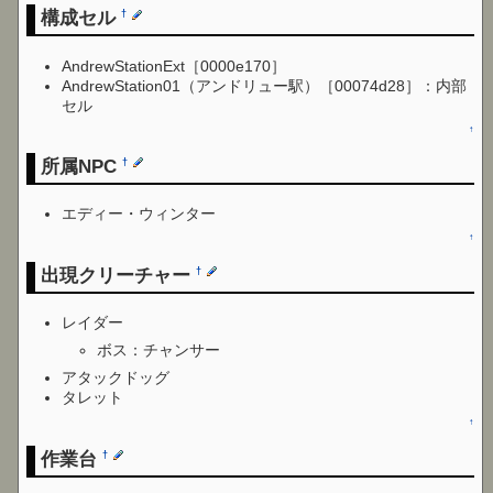
構成セル
†
AndrewStationExt［0000e170］
AndrewStation01（アンドリュー駅）［00074d28］：内部
セル
↑
所属NPC
†
エディー・ウィンター
↑
出現クリーチャー
†
レイダー
ボス：チャンサー
アタックドッグ
タレット
↑
作業台
†