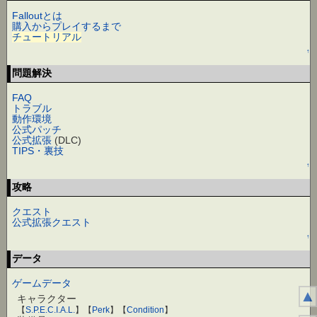
Falloutとは
購入からプレイするまで
チュートリアル
↑
問題解決
FAQ
トラブル
動作環境
公式パッチ
公式拡張
(DLC)
TIPS・裏技
↑
攻略
クエスト
公式拡張クエスト
↑
データ
ゲームデータ
▲
キャラクター
【
S.P.E.C.I.A.L.
】【
Perk
】【
Condition
】