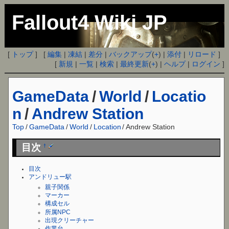
Fallout4 Wiki JP
[
トップ
] [
編集
|
凍結
|
差分
|
バックアップ
(
+
) |
添付
|
リロード
]
[
新規
|
一覧
|
検索
|
最終更新
(
+
) |
ヘルプ
|
ログイン
]
GameData
/
World
/
Locatio
n
/
Andrew Station
Top
/
GameData
/
World
/
Location
/
Andrew Station
目次
†
目次
アンドリュー駅
親子関係
マーカー
構成セル
所属NPC
出現クリーチャー
作業台