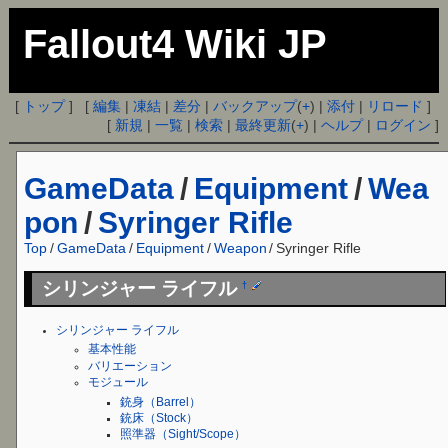
Fallout4 Wiki JP
[
トップ
] [
編集
|
凍結
|
差分
|
バックアップ
(
+
) |
添付
|
リロード
]
[
新規
|
一覧
|
検索
|
最終更新
(
+
) |
ヘルプ
|
ログイン
]
GameData
/
Equipment
/
Wea
pon
/
Syringer Rifle
Top
/
GameData
/
Equipment
/
Weapon
/
Syringer Rifle
シリンジャー ライフル
†
シリンジャー ライフル
基本性能
バリエーション
モジュール
銃身（Barrel）
銃床（Stock）
照準器（Sight/Scope）