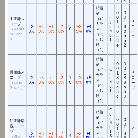
粘着
0
0
剤
0
0
G
（2）
中距離ス
ス
1
1
u
ガラ
コープ
コ
-2
+4
+1
-2
+2
+4
8
8
n
6
ス
（Mediu
0%
0%
5%
0%
5%
0%
N
8
8
ー
m Scop
（2）
ut
a
a
プ
e）
ねじ
1
3
5
鉄
e
2
（2）
粘着
0
0
剤
0
0
G
（2）
長距離ス
ス
1
1
u
ガラ
コープ
コ
-2
+5
+2
-2
1
+3
+5
8
8
n
ス
0%
0%
0%
0%
0
0%
0%
N
8
8
（Long
ー
（4）
ut
a
a
Scope）
プ
ねじ
1
3
5
鉄
c
0
（2）
G
粘着
u
剤
n
0
0
短距離暗
（2）
N
0
0
視スコー
ut
ガラ
ス
1
1
プ
1
ス
コ
-2
+3
+1
-2
+2
+6
8
8
4
S
（Short