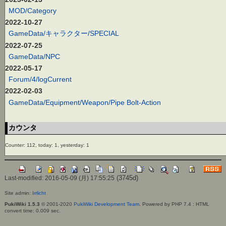
MOD/Category
2022-10-27
GameData/キャラクター/SPECIAL
2022-07-25
GameData/NPC
2022-05-17
Forum/4/logCurrent
2022-02-03
GameData/Equipment/Weapon/Pipe Bolt-Action
カウンタ
Counter: 112, today: 1, yesterday: 1
(3745d)
Last-modified: 2016-05-09 (月) 17:55:25
Site admin:
Irrlicht
PukiWiki 1.5.3
© 2001-2020
PukiWiki Development Team
. Powered by PHP 7.4 : HTML
convert time: 0.009 sec.