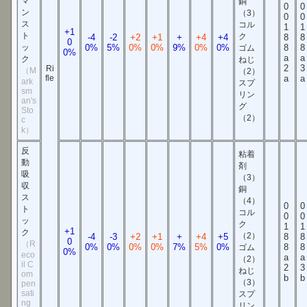
マ
銅
0
0
ン
（3）
0
0
ス
コル
1
1
+1
ト
ク
-4
-2
+2
+1
+
+4
+4
8
8
0
ッ
0%
5%
0%
0%
9%
0%
0%
8
8
ゴム
0%
a
a
ク
ねじ
2
3
Ri
（M
（2）
fle
a
a
ark
スプ
sm
リン
an's
グ
Sto
（2）
c
k）
反
粘着
動
剤
吸
（3）
収
銅
ス
（4）
0
0
ト
コル
0
0
ッ
ク
1
1
+1
ク
（2）
-4
-3
+2
+1
+
+4
+5
8
8
0
（R
0%
0%
0%
0%
7%
5%
0%
8
8
ゴム
0%
eco
a
a
（2）
il C
2
3
ねじ
om
b
b
（3）
pen
sati
スプ
ng
リン