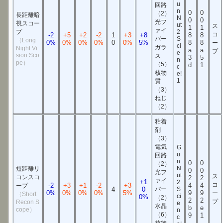
u
回路
n
0
0
（2）
長距離暗
N
0
0
光フ
視スコー
ut
ス
1
1
ァイ
プ
2
コ
-2
+5
+2
-2
1
+3
+8
8
8
バー
S
（Long
0%
0%
0%
0%
0
0%
5%
8
8
ー
ci
ガラ
Night Vi
a
a
プ
e
sion Sco
ス
3
5
n
pe）
（5）
d
1
c
核物
e!
1
質
（3）
ねじ
（2）
粘着
剤
（3）
電気
G
u
回路
n
0
0
（2）
N
短距離リ
0
0
光フ
ut
ス
コンスコ
2
2
ァイ
+1
2
コ
-2
+3
+1
-2
+3
4
4
ープ
4
0
バー
S
0%
0%
0%
0%
5%
9
9
ー
（Short
ci
0%
（2）
2
2
プ
Recon S
e
水晶
b
e
cope）
n
（6）
9
1
c
核物