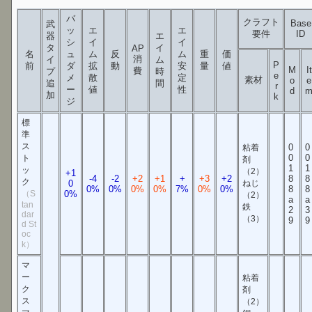
バ
クラフト
Base
武
ッ
エ
エ
要件
ID
器
エ
シ
イ
イ
タ
イ
AP
名
ュ
ム
反
ム
重
価
消
イ
ム
P
前
ダ
拡
動
安
量
値
M
It
費
プ
時
e
メ
散
定
素材
o
e
追
間
r
ー
値
性
d
加
k
ジ
標
準
ス
0
0
粘着
0
0
ト
剤
1
1
ッ
（2）
+1
-4
-2
+2
+1
+
+3
+2
8
8
ク
0
ねじ
0%
0%
0%
0%
7%
0%
0%
8
8
（S
0%
（2）
a
a
tan
鉄
2
3
dar
（3）
9
9
d St
oc
k）
マ
ー
粘着
ク
剤
ス
（2）