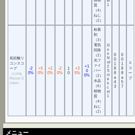
e!
1
質
（4）
ねじ
（2）
粘着
剤
（3）
電気
G
u
回路
n
0
0
（2）
N
長距離リ
0
0
光フ
ut
ス
コンスコ
1
1
ァイ
+1
2
コ
-2
+5
+2
-2
1
+3
8
8
ープ
0
バー
S
0%
0%
0%
0%
0
5%
8
8
ー
（Long
ci
0%
（2）
a
a
プ
Recon S
e
水晶
4
5
cope）
n
（6）
3
7
c
核物
e!
1
質
（4）
ねじ
（2）
メニュー