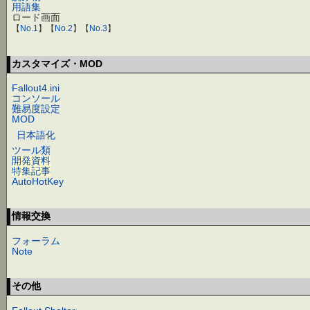
用語集
ロード画面
【
No.1
】【
No.2
】【
No.3
】
カスタマイズ・MOD
Fallout4.ini
コンソール
難易度設定
MOD
日本語化
ツール類
開発資料
特集記事
AutoHotKey
情報交換
フォーラム
Note
その他