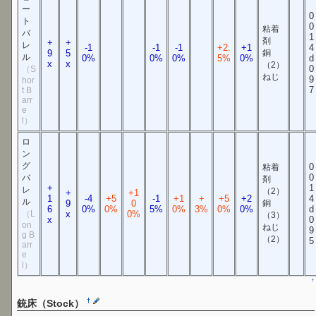
ー
0
ト
0
粘着
バ
1
剤
+
+
レ
-1
-1
-1
+2.
+1
4
9
5
銅
ル
0%
0%
0%
5%
0%
d
x
x
（2）
0
（S
ねじ
9
hor
7
t B
arr
e
l）
ロ
ン
グ
0
粘着
0
バ
剤
+
1
レ
（2）
+
+1
1
-4
+5
-1
+1
+
+5
+2
4
ル
9
0
銅
6
0%
0%
5%
0%
3%
0%
0%
d
（L
x
0%
（3）
x
0
on
ねじ
9
g B
（2）
5
arr
e
l）
↑
†
銃床（Stock）