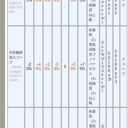
0%
0%
0%
0%
0%
5%
8
8
（2）
ー
ci
Night Vi
a
a
核物
プ
e
sion Sco
4
5
質
n
pe）
1
5
c
ねじ
e!
銀
1
粘着
剤
（2）
G
電気
u
回路
n
0
中距離暗
0
光フ
N
0
視スコー
0
ut
ァイ
ス
1
1
プ
1
バー
コ
-2
+4
+1
-2
+2
+7
8
6
8
S
（Mediu
0%
0%
5%
0%
5%
5%
8
ガラ
ー
ci
8
m Night
a
ス
プ
e
a
Vision S
5
（4）
n
3f
cope）
3
c
核物
e!
質
1
（2）
ねじ
銀
粘着
剤
（2）
電気
G