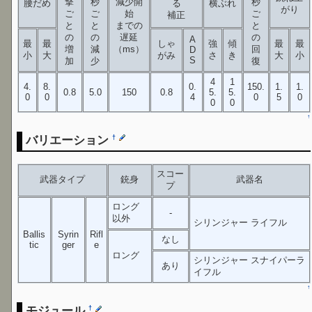
撃
秒
減少開
秒
腰だめ
る
横ぶれ
がり
ご
ご
始
ご
補正
と
と
までの
と
の
の
遅延
の
A
最
最
しゃ
強
傾
最
最
増
減
（ms）
回
D
小
大
がみ
さ
き
大
小
S
加
少
復
4
1
4.
8.
0.
150.
1.
1.
0.8
5.0
150
0.8
5.
5.
0
0
4
0
5
0
0
0
↑
バリエーション
†
スコー
武器タイプ
銃身
武器名
プ
ロング
-
以外
シリンジャー ライフル
Ballis
Syrin
Rifl
なし
tic
ger
e
ロング
シリンジャー スナイパーラ
あり
イフル
↑
モジュール
†