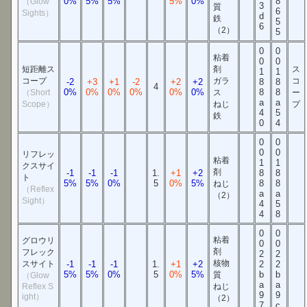
0%
5%
5%
5%
0%
8
（Glow
3
質
6
Sights）
d
鉄
5
6
（2）
5
0
0
粘着
0
0
短距離ス
剤
ス
1
1
コープ
ガラ
コ
-2
+3
+1
-2
+2
+2
8
8
4
0%
0%
0%
0%
0%
0%
8
8
（Short
ス
ー
a
a
Scope）
ねじ
プ
4
5
鉄
0
4
0
0
0
0
リフレッ
粘着
1
1
クスサイ
剤
-1
-1
-1
1.
+1
+2
8
8
ト
5%
5%
0%
5
0%
5%
8
8
ねじ
（Reflex
a
a
（2）
Sight）
4
5
4
8
0
0
粘着
グロウリ
0
0
剤
フレック
2
2
核物
スサイト
-1
-1
-1
1.
+1
+2
2
2
5%
5%
0%
5
0%
5%
b
b
質
（Glow
a
a
Reflex S
ねじ
9
9
ight）
（2）
7
c