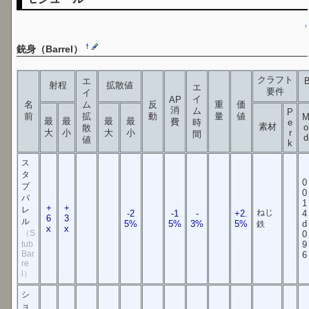
↑
†
銃身（Barrel）
クラフト
エ
射程
拡散値
エ
要件
イ
イ
AP
名
ム
反
重
価
消
ム
P
前
拡
動
量
値
最
最
最
最
費
時
e
素材
o
散
大
小
大
小
r
間
d
値
k
ス
タ
0
ブ
0
バ
1
+
+
レ
ねじ
-2
-1
-
+2.
4
6
3
ル
5%
5%
3%
5%
d
鉄
x
x
（S
0
tub
9
Bar
6
re
l）
シ
ョ