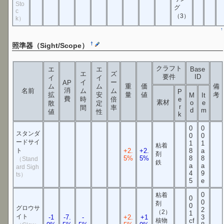
Sto
グ
c
（3）
k）
↑
†
照準器（Sight/Scope）
クラフト
エ
エ
Base
エ
ズ
要件
ID
イ
イ
イ
ー
AP
ム
ム
重
価
備
消
名前
ム
ム
P
拡
安
量
値
考
M
It
費
時
倍
e
素材
o
e
散
定
r
間
率
d
m
値
性
k
0
0
スタンダ
0
0
ードサイ
1
1
粘着
ト
+2.
+2.
8
a
剤
5%
5%
8
8
（Stand
鉄
a
a
ard Sigh
4
9
ts）
5
e
0
粘着
0
0
剤
0
グロウサ
2
（2）
1
イト
-1
-7.
-
+2.
+1
3
核物
cf