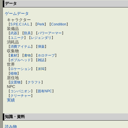
データ
ゲームデータ
キャラクター
【
S.P.E.C.I.A.L.
】【
Perk
】【
Condition
】
装備品
【
武器
】【
防具
】【
パワーアーマー
】
【
ユニーク
】【
レジェンダリ
】
消耗品
【
消費アイテム
】【
弾薬
】
収集物
【
素材
】【
書物
】【
ホロテープ
】
【
ボブルヘッド
】【
雑誌
】
世界
【
ロケーション
】【
派閥
】
【
植物
】
居住地
【
設置物
】【
クラフト
】
NPC
【
コンパニオン
】【
固有NPC
】
【
クリーチャー
】
実績
知識・資料
読み物