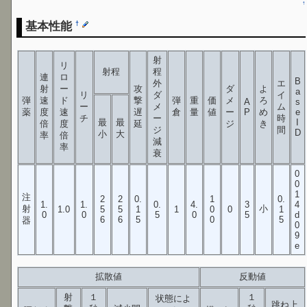
↑
基本性能
†
射
リ
射程
程
連
ロ
B
外
エ
射
ー
攻
ダ
よ
a
リ
ダ
イ
弾
速
ド
撃
弾
重
価
メ
ろ
A
s
ー
メ
ム
薬
度
速
遅
倉
量
値
ー
P
め
e
チ
ー
時
最
最
I
倍
度
延
ジ
き
ジ
間
D
小
大
率
倍
減
率
衰
0
0
1
注
2
2
0.
1
0.
1.
1.
0.
4.
3
4
射
小
1.0
5
5
1
1
0
0
1
0
0
5
0
5
d
6
6
5
0
5
器
0
9
e
拡散値
反動値
射
１
１
状態によ
跳ね上