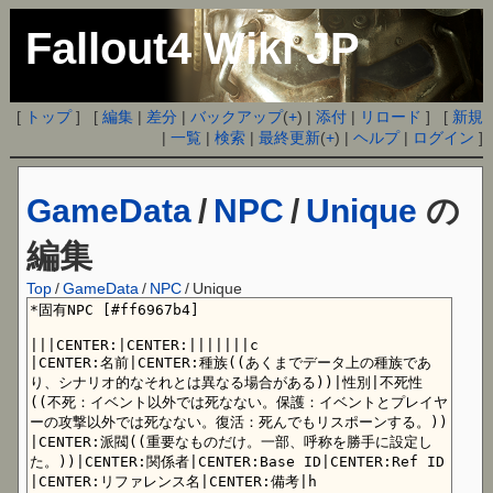
Fallout4 Wiki JP
[
トップ
] [
編集
|
差分
|
バックアップ
(
+
) |
添付
|
リロード
] [
新規
|
一覧
|
検索
|
最終更新
(
+
) |
ヘルプ
|
ログイン
]
GameData
/
NPC
/
Unique
の
編集
Top
/
GameData
/
NPC
/
Unique