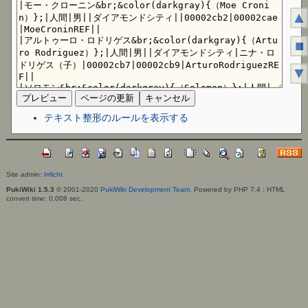
▲
■
▼
テキスト整形のルールを表示する
Site admin:
Irrlicht
PukiWiki 1.5.3
© 2001-2020
PukiWiki Development Team
. Powered by PHP 7.4 : HTML
convert time: 0.008 sec.