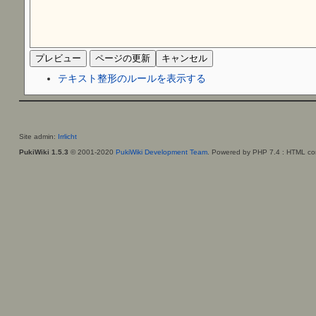
テキスト整形のルールを表示する
Site admin:
Irrlicht
PukiWiki 1.5.3
© 2001-2020
PukiWiki Development Team
. Powered by PHP 7.4 : HTML con