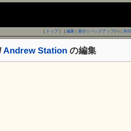
[
トップ
] [
編集
|
差分
|
バックアップ
(
+
) |
添
/
Andrew Station
の編集