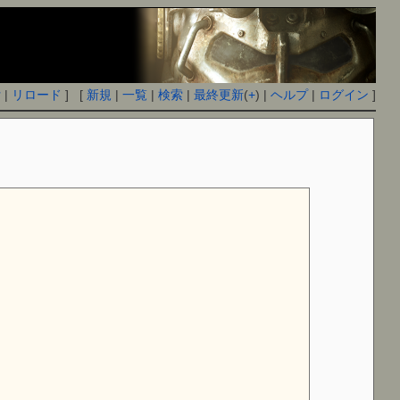
付
|
リロード
] [
新規
|
一覧
|
検索
|
最終更新
(
+
) |
ヘルプ
|
ログイン
]