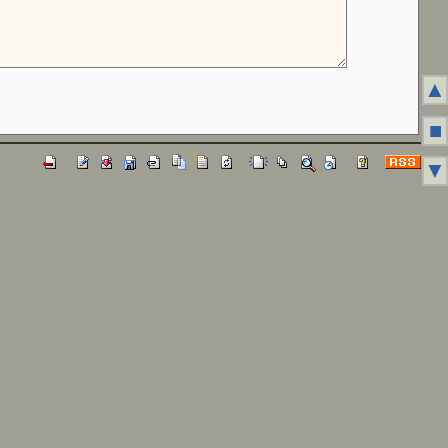
▲
■
▼