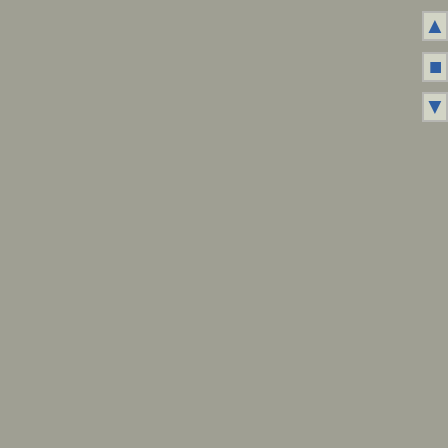
▲
■
▼