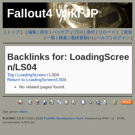
Fallout4 Wiki JP
[
トップ
] [
編集
|
差分
|
バックアップ
(
+
) |
添付
|
リロード
] [
新規
|
一覧
|
検索
|
最終更新
(
+
) |
ヘルプ
|
ログイン
]
Backlinks for: LoadingScree
n/LS04
Top
/
LoadingScreen
/
LS04
Return to LoadingScreen/LS04
No related pages found.
Site admin:
Irrlicht
PukiWiki 1.5.3
© 2001-2020
PukiWiki Development Team
. Powered by PHP 7.4 : HTML
convert time: 0.001 sec.