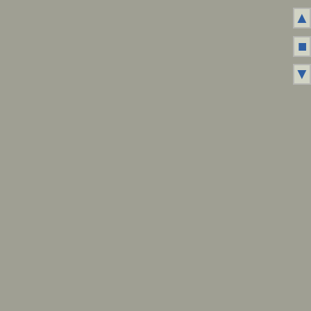
▲
■
▼