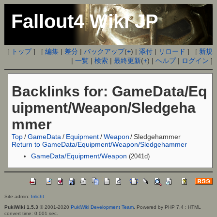
Fallout4 Wiki JP
[
トップ
] [
編集
|
差分
|
バックアップ
(
+
) |
添付
|
リロード
] [
新規
|
一覧
|
検索
|
最終更新
(
+
) |
ヘルプ
|
ログイン
]
Backlinks for: GameData/Eq
uipment/Weapon/Sledgeha
mmer
Top
/
GameData
/
Equipment
/
Weapon
/
Sledgehammer
Return to GameData/Equipment/Weapon/Sledgehammer
GameData/Equipment/Weapon
(2041d)
Site admin:
Irrlicht
PukiWiki 1.5.3
© 2001-2020
PukiWiki Development Team
. Powered by PHP 7.4 : HTML
convert time: 0.001 sec.