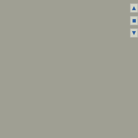
▲
■
▼