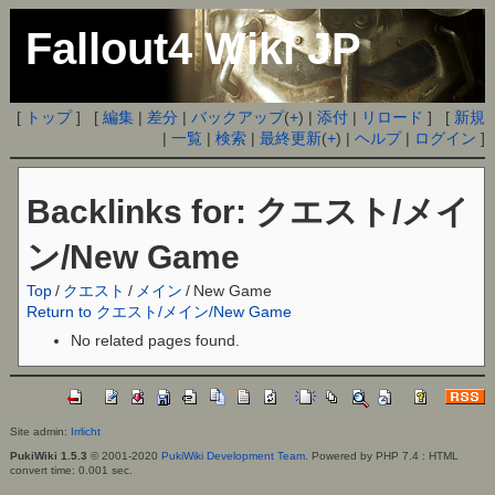
Fallout4 Wiki JP
[
トップ
] [
編集
|
差分
|
バックアップ
(
+
) |
添付
|
リロード
] [
新規
|
一覧
|
検索
|
最終更新
(
+
) |
ヘルプ
|
ログイン
]
Backlinks for: クエスト/メイ
ン/New Game
Top
/
クエスト
/
メイン
/
New Game
Return to クエスト/メイン/New Game
No related pages found.
Site admin:
Irrlicht
PukiWiki 1.5.3
© 2001-2020
PukiWiki Development Team
. Powered by PHP 7.4 : HTML
convert time: 0.001 sec.