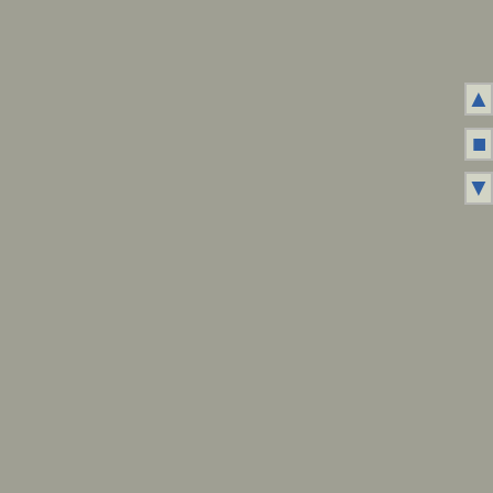
▲
■
▼