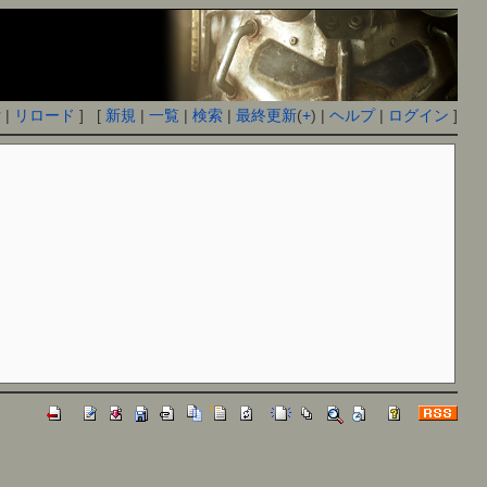
付
|
リロード
] [
新規
|
一覧
|
検索
|
最終更新
(
+
) |
ヘルプ
|
ログイン
]