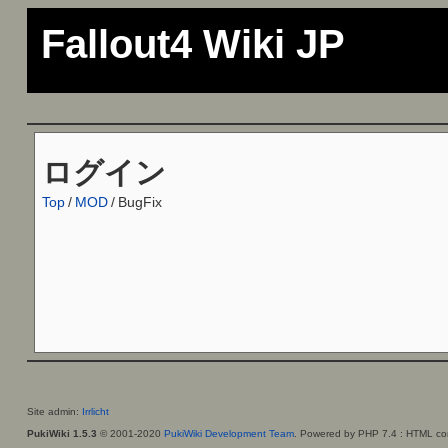
Fallout4 Wiki JP
ログイン
Top
/
MOD
/
BugFix
Site admin:
Irrlicht
PukiWiki 1.5.3
© 2001-2020
PukiWiki Development Team
. Powered by PHP 7.4 : HTML con