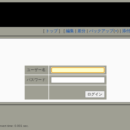
[
トップ
] [
編集
|
差分
|
バックアップ
(
+
) |
添
ユーザー名:
パスワード:
vert time: 0.001 sec.