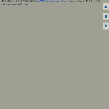
PukiWiki 1.5.3
© 2001-2020
PukiWiki Development Team
. Powered by PHP 7.4 : HTML
convert time: 0.001 sec.
▲
■
▼