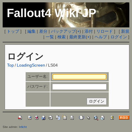
Fallout4 Wiki JP
[
トップ
] [
編集
|
差分
|
バックアップ
(
+
) |
添付
|
リロード
] [
新規
|
一覧
|
検索
|
最終更新
(
+
) |
ヘルプ
|
ログイン
]
ログイン
Top
/
LoadingScreen
/
LS04
ユーザー名:
パスワード:
Site admin:
Irrlicht