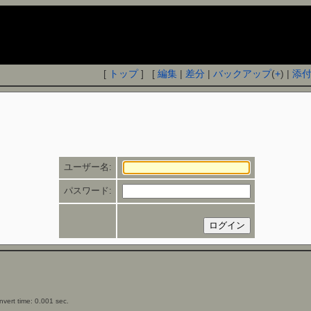
[
トップ
] [
編集
|
差分
|
バックアップ
(
+
) |
添
ユーザー名:
パスワード:
vert time: 0.001 sec.