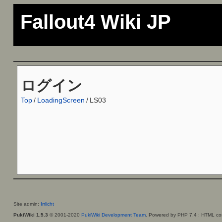
Fallout4 Wiki JP
ログイン
Top
/
LoadingScreen
/
LS03
Site admin:
Irrlicht
PukiWiki 1.5.3
© 2001-2020
PukiWiki Development Team
. Powered by PHP 7.4 : HTML con