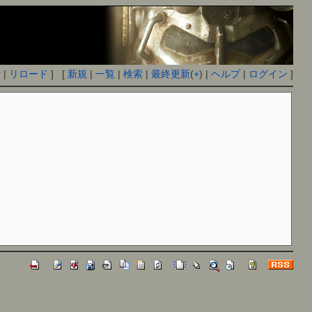
付
|
リロード
] [
新規
|
一覧
|
検索
|
最終更新
(
+
) |
ヘルプ
|
ログイン
]