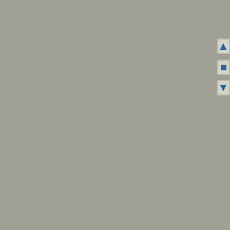
▲
■
▼