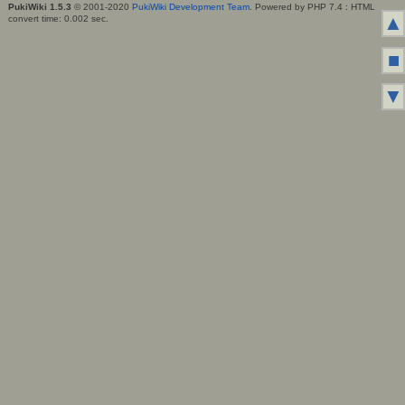
PukiWiki 1.5.3
© 2001-2020
PukiWiki Development Team
. Powered by PHP 7.4 : HTML
▲
convert time: 0.002 sec.
■
▼