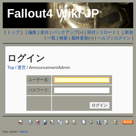
Fallout4 Wiki JP
[
トップ
] [
編集
|
差分
|
バックアップ
(
+
) |
添付
|
リロード
] [
新規
|
一覧
|
検索
|
最終更新
(
+
) |
ヘルプ
|
ログイン
]
ログイン
Top
/
運営
/
AnnouncementAdmin
ユーザー名:
パスワード:
Site admin:
Irrlicht