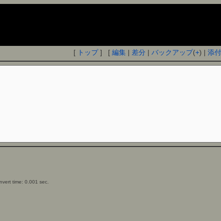
[
トップ
] [
編集
|
差分
|
バックアップ
(
+
) |
添
vert time: 0.001 sec.