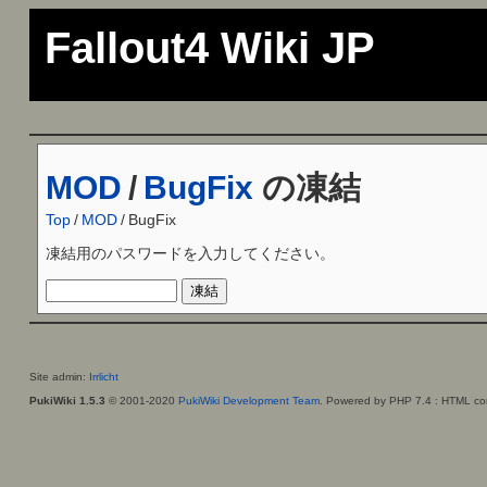
Fallout4 Wiki JP
MOD
/
BugFix
の凍結
Top
/
MOD
/
BugFix
凍結用のパスワードを入力してください。
Site admin:
Irrlicht
PukiWiki 1.5.3
© 2001-2020
PukiWiki Development Team
. Powered by PHP 7.4 : HTML con