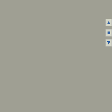
▲
■
▼