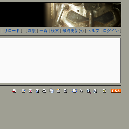
付
|
リロード
] [
新規
|
一覧
|
検索
|
最終更新
(
+
) |
ヘルプ
|
ログイン
]