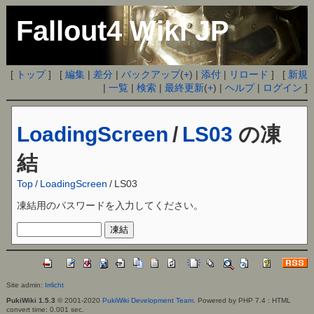
Fallout4 Wiki JP
[
トップ
] [
編集
|
差分
|
バックアップ
(
+
) |
添付
|
リロード
] [
新規
|
一覧
|
検索
|
最終更新
(
+
) |
ヘルプ
|
ログイン
]
LoadingScreen
/
LS03
の凍
結
Top
/
LoadingScreen
/
LS03
凍結用のパスワードを入力してください。
Site admin:
Irrlicht
PukiWiki 1.5.3
© 2001-2020
PukiWiki Development Team
. Powered by PHP 7.4 : HTML
convert time: 0.001 sec.