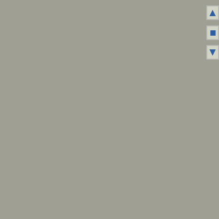
▲
■
▼