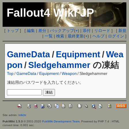
Fallout4 Wiki JP
[
トップ
] [
編集
|
差分
|
バックアップ
(
+
) |
添付
|
リロード
] [
新規
|
一覧
|
検索
|
最終更新
(
+
) |
ヘルプ
|
ログイン
]
GameData
/
Equipment
/
Wea
pon
/
Sledgehammer
の凍結
Top
/
GameData
/
Equipment
/
Weapon
/
Sledgehammer
凍結用のパスワードを入力してください。
Site admin:
Irrlicht
PukiWiki 1.5.3
© 2001-2020
PukiWiki Development Team
. Powered by PHP 7.4 : HTML
convert time: 0.001 sec.