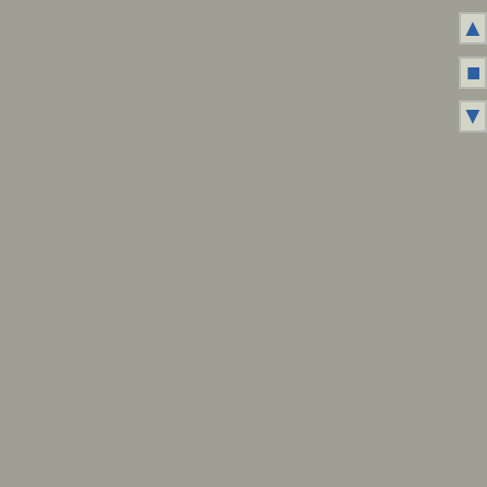
▲
■
▼