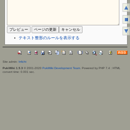
▲
■
▼
テキスト整形のルールを表示する
Site admin:
Irrlicht
PukiWiki 1.5.3
© 2001-2020
PukiWiki Development Team
. Powered by PHP 7.4 : HTML
convert time: 0.001 sec.