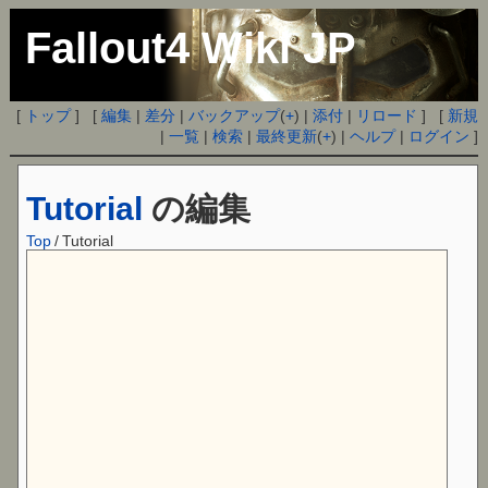
Fallout4 Wiki JP
[
トップ
] [
編集
|
差分
|
バックアップ
(
+
) |
添付
|
リロード
] [
新規
|
一覧
|
検索
|
最終更新
(
+
) |
ヘルプ
|
ログイン
]
Tutorial
の編集
Top
/
Tutorial