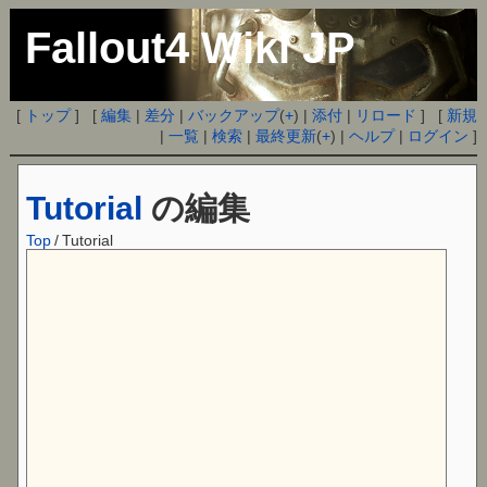
Fallout4 Wiki JP
[
トップ
] [
編集
|
差分
|
バックアップ
(
+
) |
添付
|
リロード
] [
新規
|
一覧
|
検索
|
最終更新
(
+
) |
ヘルプ
|
ログイン
]
Tutorial
の編集
Top
/
Tutorial