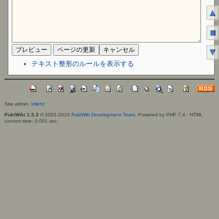
▲
■
▼
テキスト整形のルールを表示する
Site admin:
Irrlicht
PukiWiki 1.5.3
© 2001-2020
PukiWiki Development Team
. Powered by PHP 7.4 : HTML
convert time: 0.001 sec.