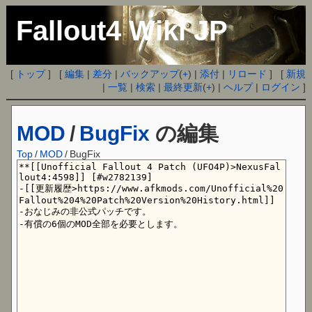
Fallout4 Wiki JP
[
トップ
] [
編集
|
差分
|
バックアップ
(
+
) |
添付
|
リロード
] [
新規
|
一覧
|
検索
|
最終更新
(
+
) |
ヘルプ
|
ログイン
]
MOD
/
BugFix
の編集
Top
/
MOD
/
BugFix