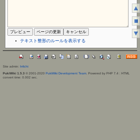
▲
■
▼
テキスト整形のルールを表示する
Site admin:
Irrlicht
PukiWiki 1.5.3
© 2001-2020
PukiWiki Development Team
. Powered by PHP 7.4 : HTML
convert time: 0.002 sec.