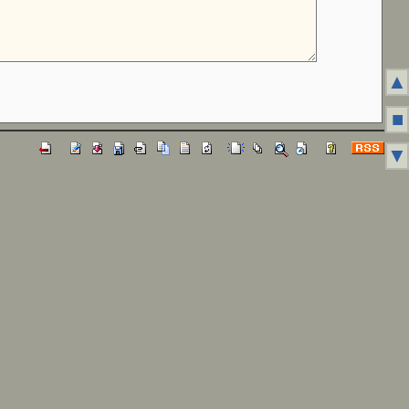
▲
■
▼