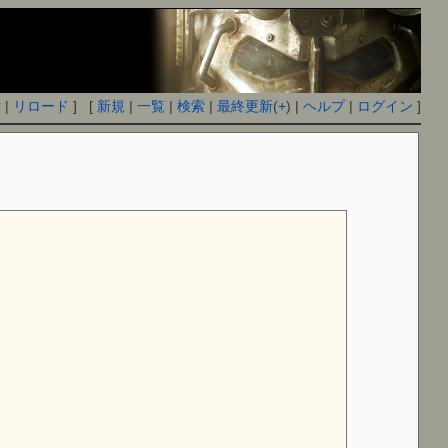
付
|
リロード
] [
新規
|
一覧
|
検索
|
最終更新
(
+
) |
ヘルプ
|
ログイン
]