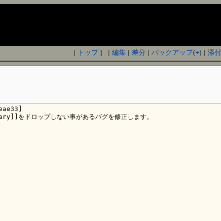
[
トップ
] [
編集
|
差分
|
バックアップ
(
+
) |
添