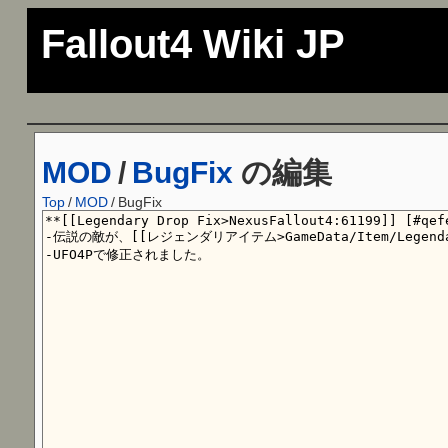
Fallout4 Wiki JP
MOD
/
BugFix
の編集
Top
/
MOD
/
BugFix