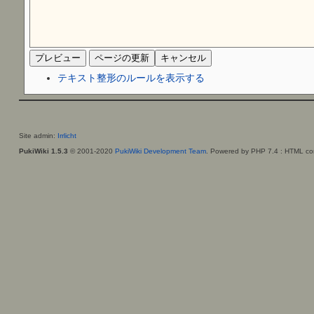
テキスト整形のルールを表示する
Site admin:
Irrlicht
PukiWiki 1.5.3
© 2001-2020
PukiWiki Development Team
. Powered by PHP 7.4 : HTML con