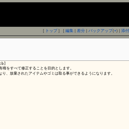
[
トップ
] [
編集
|
差分
|
バックアップ
(
+
) |
添