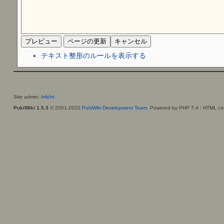
テキスト整形のルールを表示する
Site admin:
Irrlicht
PukiWiki 1.5.3
© 2001-2020
PukiWiki Development Team
. Powered by PHP 7.4 : HTML con