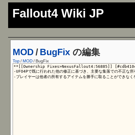
Fallout4 Wiki JP
MOD
/
BugFix
の編集
Top
/
MOD
/
BugFix