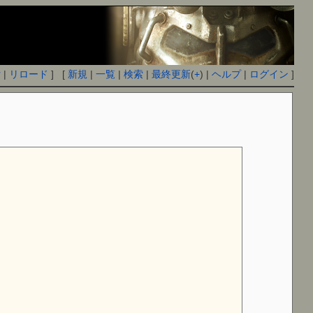
付
|
リロード
] [
新規
|
一覧
|
検索
|
最終更新
(
+
) |
ヘルプ
|
ログイン
]