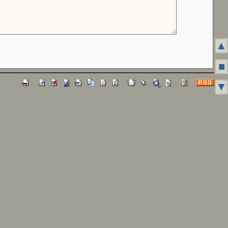
▲
■
▼