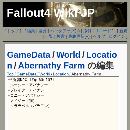
Fallout4 Wiki JP
[
トップ
] [
編集
|
差分
|
バックアップ
(
+
) |
添付
|
リロード
] [
新規
|
一覧
|
検索
|
最終更新
(
+
) |
ヘルプ
|
ログイン
]
GameData
/
World
/
Locatio
n
/
Abernathy Farm
の編集
Top
/
GameData
/
World
/
Location
/
Abernathy Farm