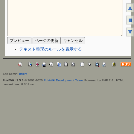
▲
■
▼
テキスト整形のルールを表示する
Site admin:
Irrlicht
PukiWiki 1.5.3
© 2001-2020
PukiWiki Development Team
. Powered by PHP 7.4 : HTML
convert time: 0.001 sec.