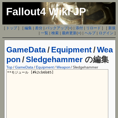
Fallout4 Wiki JP
[
トップ
] [
編集
|
差分
|
バックアップ
(
+
) |
添付
|
リロード
] [
新規
|
一覧
|
検索
|
最終更新
(
+
) |
ヘルプ
|
ログイン
]
GameData
/
Equipment
/
Wea
pon
/
Sledgehammer
の編集
Top
/
GameData
/
Equipment
/
Weapon
/
Sledgehammer