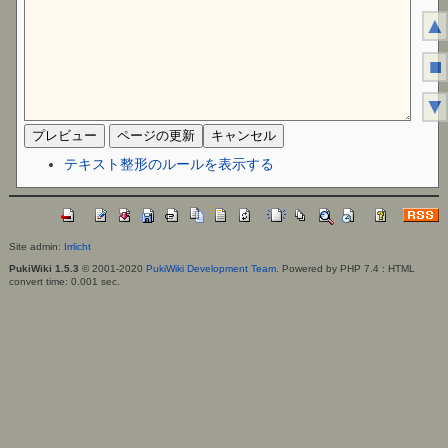
▲
■
▼
テキスト整形のルールを表示する
Site admin:
Irrlicht
PukiWiki 1.5.3
© 2001-2020
PukiWiki Development Team
. Powered by PHP 7.4 : HTML
convert time: 0.001 sec.