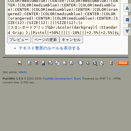
▲
■
▼
テキスト整形のルールを表示する
Site admin:
Irrlicht
PukiWiki 1.5.3
© 2001-2020
PukiWiki Development Team
. Powered by PHP 7.4 : HTML
convert time: 0.002 sec.