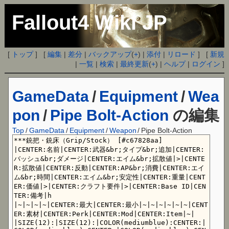
Fallout4 Wiki JP
[
トップ
] [
編集
|
差分
|
バックアップ
(
+
) |
添付
|
リロード
] [
新規
|
一覧
|
検索
|
最終更新
(
+
) |
ヘルプ
|
ログイン
]
GameData
/
Equipment
/
Wea
pon
/
Pipe Bolt-Action
の編集
Top
/
GameData
/
Equipment
/
Weapon
/
Pipe Bolt-Action