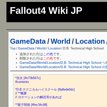
Fallout4 Wiki JP
GameData
/
World
/
Location
Top
/
GameData
/
World
/
Location
/
D.B. Technical High School
追加された行は
この色
です。
削除された行は
この色
です。
GameData/World/Location/D.B. Technical High School
へ
GameData/World/Location/D.B. Technical High Scho
*目次 [#n73b567c]
#contents
*D.B.テクニカルハイスクール [#p8ede0dc]
// **概要
// ロケーションの解説等があれば
**親子関係 [#fec34c98]