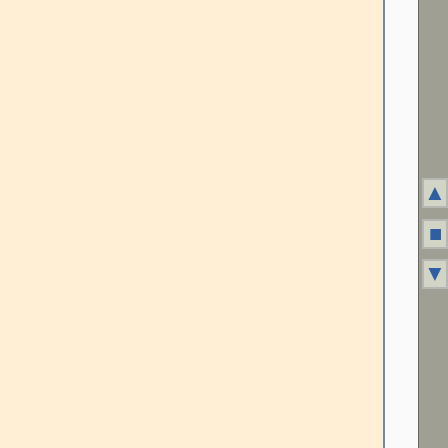
▲
■
▼