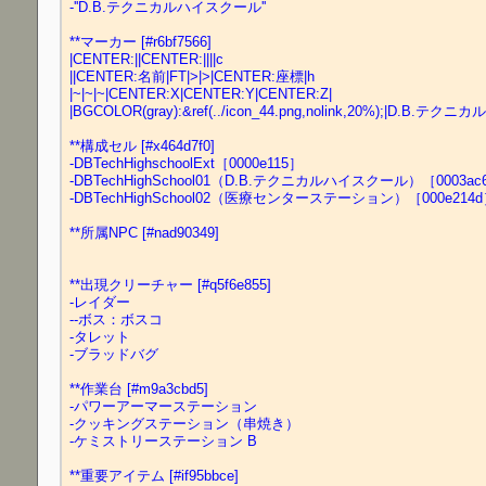
-''D.B.テクニカルハイスクール''
**マーカー [#r6bf7566]
|CENTER:||CENTER:||||c
||CENTER:名前|FT|>|>|CENTER:座標|h
|~|~|~|CENTER:X|CENTER:Y|CENTER:Z|
|BGCOLOR(gray):&ref(../icon_44.png,nolink,20%);|D.B.テクニ
**構成セル [#x464d7f0]
-DBTechHighschoolExt［0000e115］
-DBTechHighSchool01（D.B.テクニカルハイスクール）［0003
-DBTechHighSchool02（医療センターステーション）［000e21
**所属NPC [#nad90349]
**出現クリーチャー [#q5f6e855]
-レイダー
--ボス：ボスコ
-タレット
-ブラッドバグ
**作業台 [#m9a3cbd5]
-パワーアーマーステーション
-クッキングステーション（串焼き）
-ケミストリーステーション B
**重要アイテム [#if95bbce]