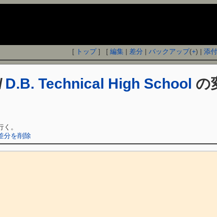
[
トップ
] [
編集
|
差分
|
バックアップ
(
+
) |
添
/
D.B. Technical High School
の
行く。
ol の差分を削除