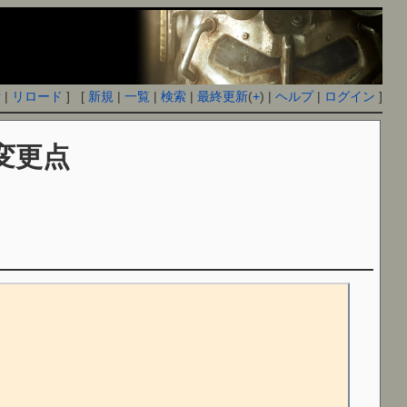
付
|
リロード
] [
新規
|
一覧
|
検索
|
最終更新
(
+
) |
ヘルプ
|
ログイン
]
変更点