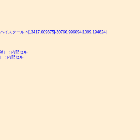
カルハイスクール|○|13417.609375|-30766.996094|1099.194824|
ac6d］：内部セル
4d］：内部セル