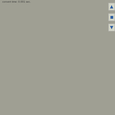
convert time: 0.001 sec.
▲
■
▼