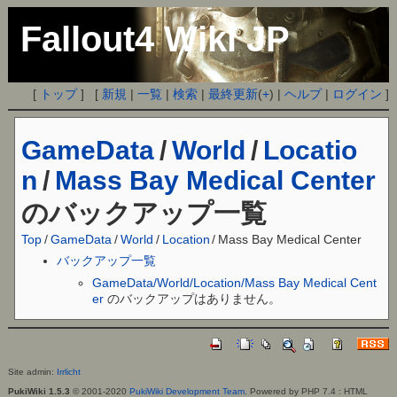
Fallout4 Wiki JP
[
トップ
] [
新規
|
一覧
|
検索
|
最終更新
(
+
) |
ヘルプ
|
ログイン
]
GameData
/
World
/
Locatio
n
/
Mass Bay Medical Center
のバックアップ一覧
Top
/
GameData
/
World
/
Location
/
Mass Bay Medical Center
バックアップ一覧
GameData/World/Location/Mass Bay Medical Cent
er
のバックアップはありません。
Site admin:
Irrlicht
PukiWiki 1.5.3
© 2001-2020
PukiWiki Development Team
. Powered by PHP 7.4 : HTML