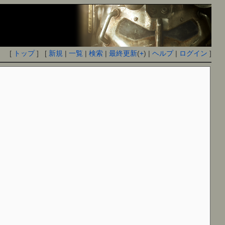
[
トップ
] [
新規
|
一覧
|
検索
|
最終更新
(
+
) |
ヘルプ
|
ログイン
]