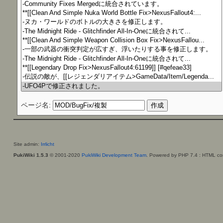
ページ名:
Site admin:
Irrlicht
PukiWiki 1.5.3
© 2001-2020
PukiWiki Development Team
. Powered by PHP 7.4 : HTML con