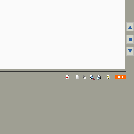
▲
■
▼