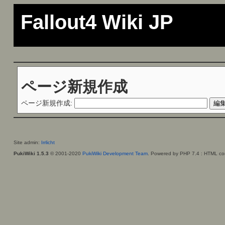
Fallout4 Wiki JP
ページ新規作成
ページ新規作成:
Site admin:
Irrlicht
PukiWiki 1.5.3
© 2001-2020
PukiWiki Development Team
. Powered by PHP 7.4 : HTML con