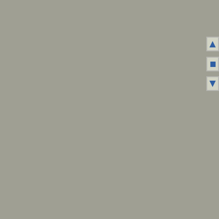
▲
■
▼