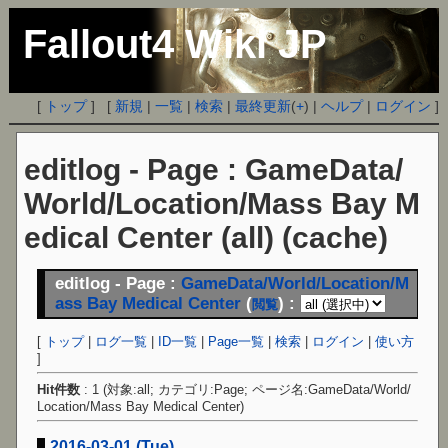
Fallout4 Wiki JP
[
トップ
] [
新規
|
一覧
|
検索
|
最終更新
(
+
) |
ヘルプ
|
ログイン
]
editlog - Page : GameData/
World/Location/Mass Bay M
edical Center (all) (cache)
editlog - Page :
GameData/World/Location/M
ass Bay Medical Center
(
) :
閲覧
[
トップ
|
ログ一覧
|
ID一覧
|
Page一覧
|
検索
|
ログイン
|
使い方
]
Hit件数
: 1 (対象:all; カテゴリ:Page; ページ名:GameData/World/
Location/Mass Bay Medical Center)
2016-03-01 (Tue)