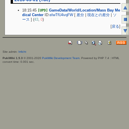
▲
18:15:45
GameData/World/Location/Mass Bay Me
[UPD]
dical Center
ID:
eIwTfU4vqFW
[
差分
|
現在との差分
|
ソ
■
ース
] (
43
,
0
)
[
戻る
]
▼
Site admin:
Irrlicht
PukiWiki 1.5.3
© 2001-2020
PukiWiki Development Team
. Powered by PHP 7.4 : HTML
convert time: 0.001 sec.