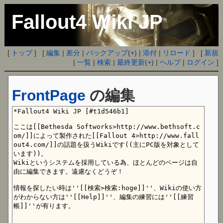
Fallout4 Wiki JP
[
トップ
] [
編集
|
差分
|
バックアップ
(
+
) |
添付
|
リロード
] [
新規
|
一覧
|
検索
|
最終更新
(
+
) |
ヘルプ
|
ログイン
]
FrontPage
の編集