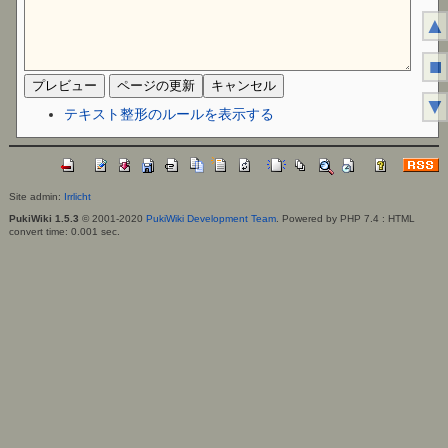
▲
■
▼
テキスト整形のルールを表示する
Site admin:
Irrlicht
PukiWiki 1.5.3
© 2001-2020
PukiWiki Development Team
. Powered by PHP 7.4 : HTML
convert time: 0.001 sec.