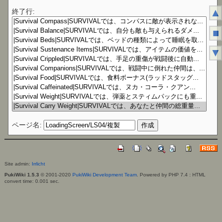
▲
終了行:
■
▼
ページ名:
Site admin:
Irrlicht
PukiWiki 1.5.3
© 2001-2020
PukiWiki Development Team
. Powered by PHP 7.4 : HTML
convert time: 0.001 sec.