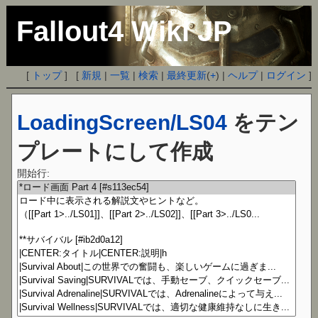
Fallout4 Wiki JP
[
トップ
] [
新規
|
一覧
|
検索
|
最終更新
(
+
) |
ヘルプ
|
ログイン
]
LoadingScreen/LS04
をテン
プレートにして作成
開始行: