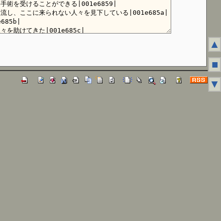
▲
■
▼