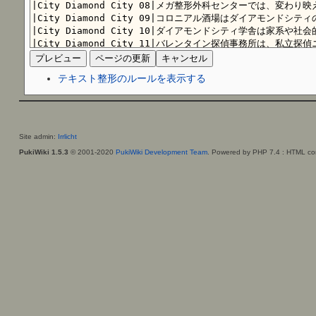
テキスト整形のルールを表示する
Site admin:
Irrlicht
PukiWiki 1.5.3
© 2001-2020
PukiWiki Development Team
. Powered by PHP 7.4 : HTML con