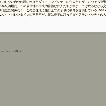
vert time: 0.004 sec.