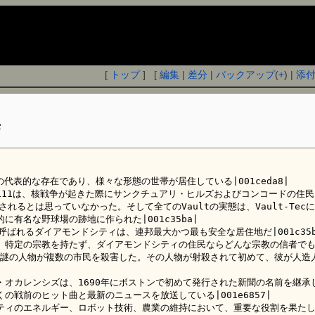
[
トップ
] [
編集
|
差分
|
バックアップ
(
+
) |
添
集