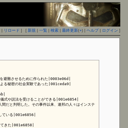
付
|
リロード
] [
新規
|
一覧
|
検索
|
最終更新
(
+
) |
ヘルプ
|
ログイン
]