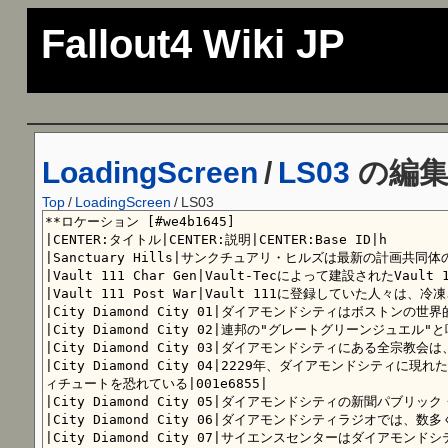
Fallout4 Wiki JP
LoadingScreen
/
LS03
の編
Top
/
LoadingScreen
/
LS03