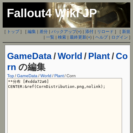
Fallout4 Wiki JP
[
トップ
] [
編集
|
差分
|
バックアップ
(
+
) |
添付
|
リロード
] [
新規
|
一覧
|
検索
|
最終更新
(
+
) |
ヘルプ
|
ログイン
]
GameData
/
World
/
Plant
/
Co
rn
の編集
Top
/
GameData
/
World
/
Plant
/
Corn