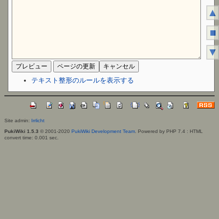
▲
■
▼
テキスト整形のルールを表示する
Site admin:
Irrlicht
PukiWiki 1.5.3
© 2001-2020
PukiWiki Development Team
. Powered by PHP 7.4 : HTML
convert time: 0.001 sec.