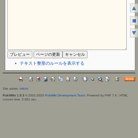
▲
■
▼
テキスト整形のルールを表示する
Site admin:
Irrlicht
PukiWiki 1.5.3
© 2001-2020
PukiWiki Development Team
. Powered by PHP 7.4 : HTML
convert time: 0.001 sec.