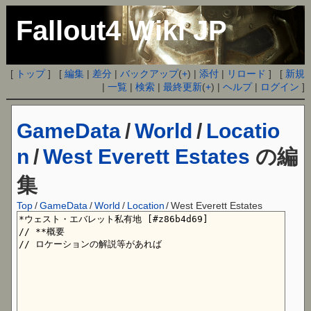
Fallout4 Wiki JP
[
トップ
] [
編集
|
差分
|
バックアップ
(
+
) |
添付
|
リロード
] [
新規
|
一覧
|
検索
|
最終更新
(
+
) |
ヘルプ
|
ログイン
]
GameData
/
World
/
Locatio
n
/
West Everett Estates
の編
集
Top
/
GameData
/
World
/
Location
/
West Everett Estates