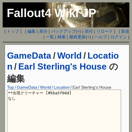
Fallout4 Wiki JP
[
トップ
] [
編集
|
差分
|
バックアップ
(
+
) |
添付
|
リロード
] [
新規
|
一覧
|
検索
|
最終更新
(
+
) |
ヘルプ
|
ログイン
]
GameData
/
World
/
Locatio
n
/
Earl Sterling's House
の
編集
Top
/
GameData
/
World
/
Location
/
Earl Sterling's House