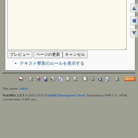
▲
■
▼
テキスト整形のルールを表示する
Site admin:
Irrlicht
PukiWiki 1.5.3
© 2001-2020
PukiWiki Development Team
. Powered by PHP 7.4 : HTML
convert time: 0.001 sec.