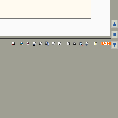
▲
■
▼