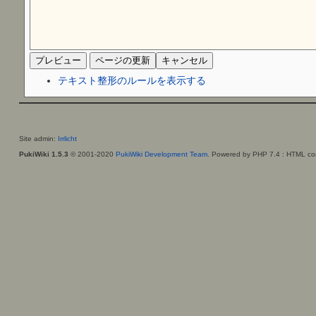
テキスト整形のルールを表示する
Site admin:
Irrlicht
PukiWiki 1.5.3
© 2001-2020
PukiWiki Development Team
. Powered by PHP 7.4 : HTML con