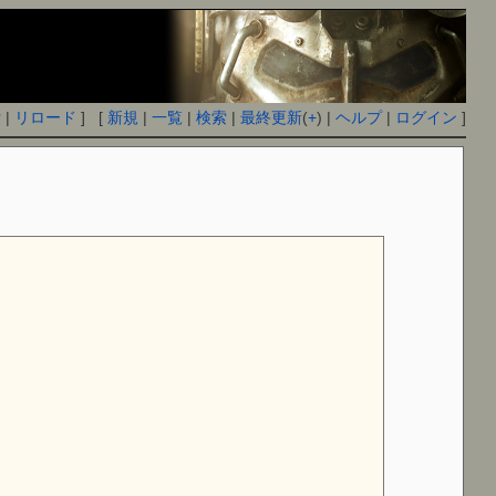
付
|
リロード
] [
新規
|
一覧
|
検索
|
最終更新
(
+
) |
ヘルプ
|
ログイン
]