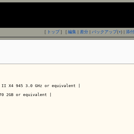
[
トップ
] [
編集
|
差分
|
バックアップ
(
+
) |
添