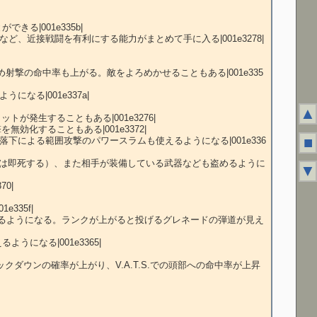
▲
■
▼