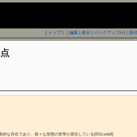
[
トップ
] [
編集
|
差分
|
バックアップ
(
+
) |
添
点