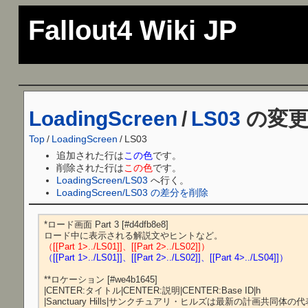
Fallout4 Wiki JP
LoadingScreen
/
LS03
の変更
Top
/
LoadingScreen
/
LS03
追加された行は
この色
です。
削除された行は
この色
です。
LoadingScreen/LS03
へ行く。
LoadingScreen/LS03 の差分を削除
*ロード画面 Part 3 [#d4dfb8e8]

（[[Part 1>../LS01]]、[[Part 2>../LS02]]）
（[[Part 1>../LS01]]、[[Part 2>../LS02]]、[[Part 4>../LS04]]）