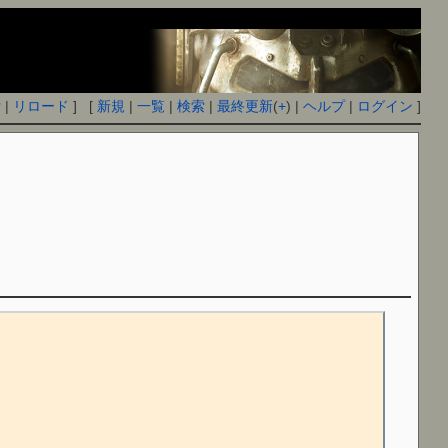
付
|
リロード
] [
新規
|
一覧
|
検索
|
最終更新
(
+
) |
ヘルプ
|
ログイン
]